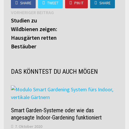
SHARE
TWEET
PIN IT
SHARE
Beitragsnavigation
Vorheriger
VORHERIGER BEITRAG
Beitrag:
Studien zu
Wildbienen zeigen:
Hausgärten retten
Bestäuber
DAS KÖNNTEST DU AUCH MÖGEN
Smart Garden-Systeme oder wie das
angesagte Indoor-Gardening funktioniert
7. Oktober 2020