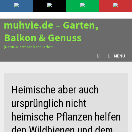
Zurück
6. August 2026
zum
Inhalt
muhvie.de – Garten,
Balkon & Genuss
(Natur-)Gärtnern kann jeder!
MENÜ
Heimische aber auch
ursprünglich nicht
heimische Pflanzen helfen
den Wildbienen und dem