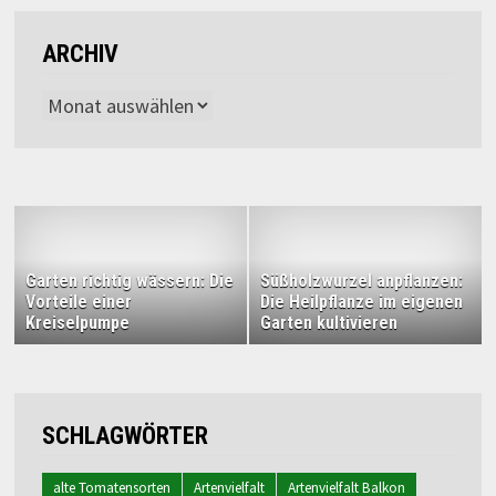
ARCHIV
Archiv
Garten richtig wässern: Die
Süßholzwurzel anpflanzen:
Vorteile einer
Die Heilpflanze im eigenen
Kreiselpumpe
Garten kultivieren
SCHLAGWÖRTER
alte Tomatensorten
Artenvielfalt
Artenvielfalt Balkon