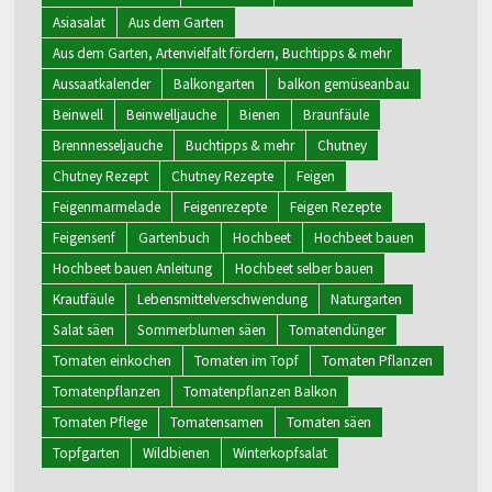
Asiasalat
Aus dem Garten
Aus dem Garten, Artenvielfalt fördern, Buchtipps & mehr
Aussaatkalender
Balkongarten
balkon gemüseanbau
Beinwell
Beinwelljauche
Bienen
Braunfäule
Brennnesseljauche
Buchtipps & mehr
Chutney
Chutney Rezept
Chutney Rezepte
Feigen
Feigenmarmelade
Feigenrezepte
Feigen Rezepte
Feigensenf
Gartenbuch
Hochbeet
Hochbeet bauen
Hochbeet bauen Anleitung
Hochbeet selber bauen
Krautfäule
Lebensmittelverschwendung
Naturgarten
Salat säen
Sommerblumen säen
Tomatendünger
Tomaten einkochen
Tomaten im Topf
Tomaten Pflanzen
Tomatenpflanzen
Tomatenpflanzen Balkon
Tomaten Pflege
Tomatensamen
Tomaten säen
Topfgarten
Wildbienen
Winterkopfsalat