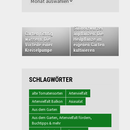
Archiv
Süßholzwurzel
Garten richtig
anpflanzen: Die
wässern: Die
Heilpflanze im
Vorteile einer
eigenen Garten
Kreiselpumpe
kultivieren
SCHLAGWÖRTER
alte Tomatensorten
Artenvielfalt
Artenvielfalt Balkon
Asiasalat
Aus dem Garten
Aus dem Garten, Artenvielfalt fördern,
Buchtipps & mehr