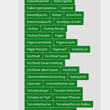
Aussaatkalender
Balkongarten
balkon gemüseanbau
Beinwell
Beinwelljauche
Bienen
Braunfäule
Brennnesseljauche
Buchtipps & mehr
Chutney
Chutney Rezept
Chutney Rezepte
Feigen
Feigenmarmelade
Feigenrezepte
Feigen Rezepte
Feigensenf
Gartenbuch
Hochbeet
Hochbeet bauen
Hochbeet bauen Anleitung
Hochbeet selber bauen
Krautfäule
Lebensmittelverschwendung
Naturgarten
Salat säen
Sommerblumen säen
Tomatendünger
Tomaten einkochen
Tomaten im Topf
Tomaten Pflanzen
Tomatenpflanzen
Tomatenpflanzen Balkon