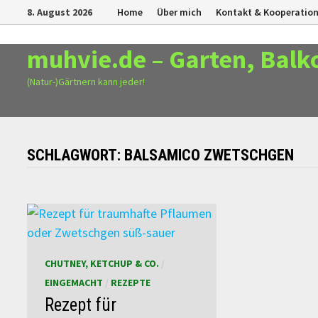
Zurück
8. August 2026
Home
Über mich
Kontakt & Kooperatio
zum
Inhalt
muhvie.de – Garten, Balk
(Natur-)Gärtnern kann jeder!
SCHLAGWORT:
BALSAMICO ZWETSCHGEN
CHUTNEY, KETCHUP & CO.
/
EINGEMACHT
/
REZEPTE
Rezept für