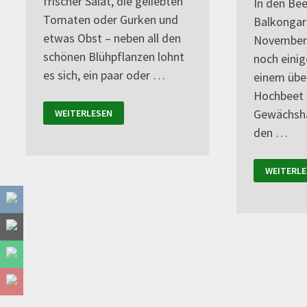
frischer Salat, die geliebten
In den Be
Tomaten oder Gurken und
Balkongar
etwas Obst – neben all den
November
schönen Blühpflanzen lohnt
noch einig
es sich, ein paar oder …
einem übe
Hochbeet 
Gewächsha
WEITERLESEN
den …
WEITERLE