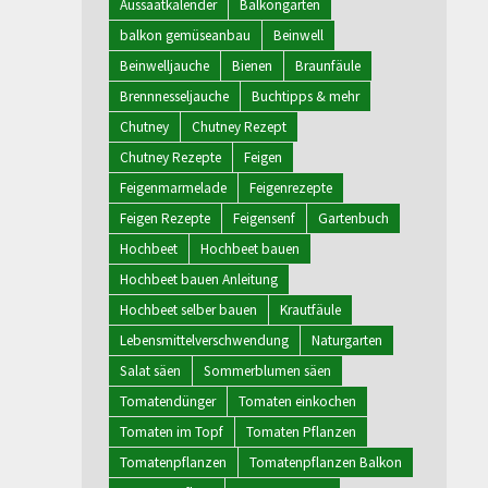
Aussaatkalender
Balkongarten
balkon gemüseanbau
Beinwell
Beinwelljauche
Bienen
Braunfäule
Brennnesseljauche
Buchtipps & mehr
Chutney
Chutney Rezept
Chutney Rezepte
Feigen
Feigenmarmelade
Feigenrezepte
Feigen Rezepte
Feigensenf
Gartenbuch
Hochbeet
Hochbeet bauen
Hochbeet bauen Anleitung
Hochbeet selber bauen
Krautfäule
Lebensmittelverschwendung
Naturgarten
Salat säen
Sommerblumen säen
Tomatendünger
Tomaten einkochen
Tomaten im Topf
Tomaten Pflanzen
Tomatenpflanzen
Tomatenpflanzen Balkon