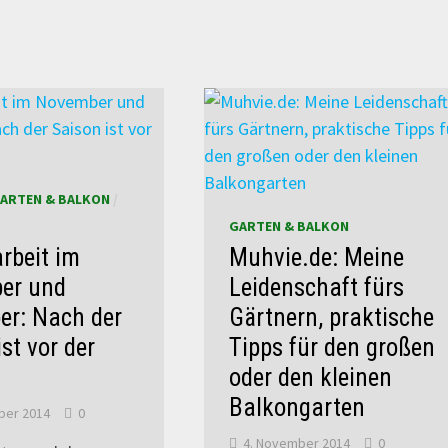
ARTEN & BALKON
/
GARTEN & BALKON
rbeit im
Muhvie.de: Meine
er und
Leidenschaft fürs
r: Nach der
Gärtnern, praktische
st vor der
Tipps für den großen
oder den kleinen
Balkongarten
ber 2014
0
4. November 2014
0