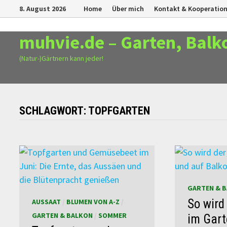
Zurück
8. August 2026
Home
Über mich
Kontakt & Kooperatio
zum
Inhalt
muhvie.de – Garten, Balk
(Natur-)Gärtnern kann jeder!
SCHLAGWORT:
TOPFGARTEN
GARTEN & 
So wird
AUSSAAT
/
BLUMEN VON A-Z
/
GARTEN & BALKON
/
SOMMER
im Gart