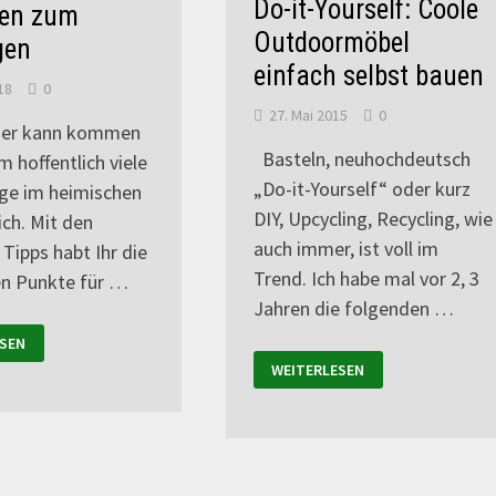
Do-it-Yourself: Coole
ien zum
Outdoormöbel
gen
einfach selbst bauen
18
0
27. Mai 2015
0
er kann kommen
Basteln, neuhochdeutsch
m hoffentlich viele
„Do-it-Yourself“ oder kurz
ge im heimischen
DIY, Upcycling, Recycling, wie
ch. Mit den
auch immer, ist voll im
Tipps habt Ihr die
Trend. Ich habe mal vor 2, 3
en Punkte für …
Jahren die folgenden …
SEN
WEITERLESEN