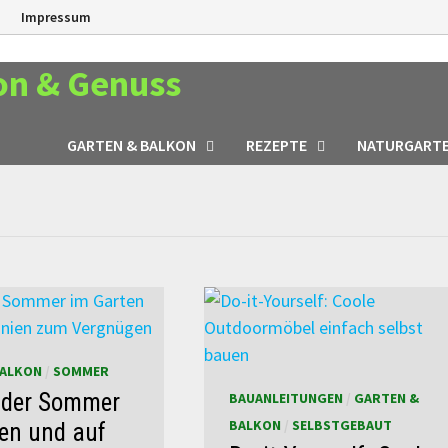
n
Impressum
on & Genuss
GARTEN & BALKON
REZEPTE
NATURGART
BALKON
/
SOMMER
 der Sommer
BAUANLEITUNGEN
/
GARTEN &
BALKON
/
SELBSTGEBAUT
en und auf