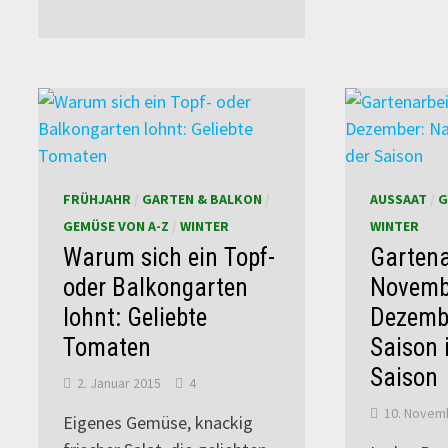
FRÜHJAHR
/
GARTEN & BALKON
/
AUSSAAT
/
G
GEMÜSE VON A-Z
/
WINTER
WINTER
Warum sich ein Topf-
Gartena
oder Balkongarten
Novemb
lohnt: Geliebte
Dezembe
Tomaten
Saison i
Saison
2. Januar 2015
4
10. Novem
Eigenes Gemüse, knackig