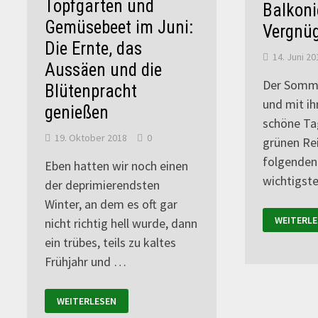
Topfgarten und
Balkon
Gemüsebeet im Juni:
Vergnü
Die Ernte, das
14. Juni 20
Aussäen und die
Der Somm
Blütenpracht
und mit ih
genießen
schöne Ta
19. Oktober 2018
0
grünen Rei
folgenden 
Eben hatten wir noch einen
wichtigst
der deprimierendsten
Winter, an dem es oft gar
WEITERLE
nicht richtig hell wurde, dann
ein trübes, teils zu kaltes
Frühjahr und …
WEITERLESEN