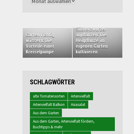
Archiv
Süßholzwurzel
Garten richtig
anpflanzen: Die
wässern: Die
Heilpflanze im
Vorteile einer
eigenen Garten
Kreiselpumpe
kultivieren
SCHLAGWÖRTER
alte Tomatensorten
Artenvielfalt
Artenvielfalt Balkon
Asiasalat
Aus dem Garten
Aus dem Garten, Artenvielfalt fördern,
Buchtipps & mehr