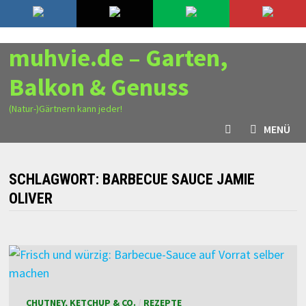
Zurück
8. August 2026
zum
Inhalt
muhvie.de – Garten,
Balkon & Genuss
(Natur-)Gärtnern kann jeder!
MENÜ
SCHLAGWORT:
BARBECUE SAUCE JAMIE
OLIVER
CHUTNEY, KETCHUP & CO.
/
REZEPTE