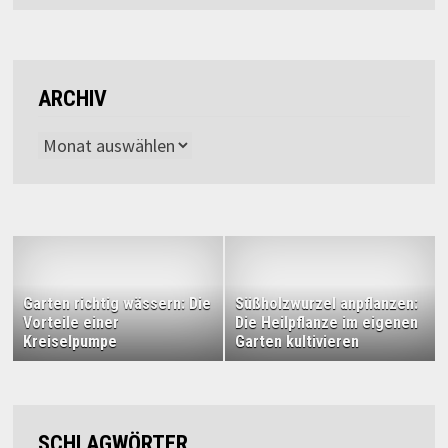
ARCHIV
Archiv
Garten richtig wässern: Die
Süßholzwurzel anpflanzen:
Vorteile einer
Die Heilpflanze im eigenen
Kreiselpumpe
Garten kultivieren
SCHLAGWÖRTER