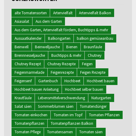
alte Tomatensorten
Artenvielfalt
Artenvielfalt Balkon
Asiasalat
Aus dem Garten
Aus dem Garten, Artenvielfalt fördern, Buchtipps & mehr
Aussaatkalender
Balkongarten
balkon gemüseanbau
Beinwell
Beinwelljauche
Bienen
Braunfäule
Brennnesseljauche
Buchtipps & mehr
Chutney
Chutney Rezept
Chutney Rezepte
Feigen
Feigenmarmelade
Feigenrezepte
Feigen Rezepte
Feigensenf
Gartenbuch
Hochbeet
Hochbeet bauen
Hochbeet bauen Anleitung
Hochbeet selber bauen
Krautfäule
Lebensmittelverschwendung
Naturgarten
Salat säen
Sommerblumen säen
Tomatendünger
Tomaten einkochen
Tomaten im Topf
Tomaten Pflanzen
Tomatenpflanzen
Tomatenpflanzen Balkon
Tomaten Pflege
Tomatensamen
Tomaten säen