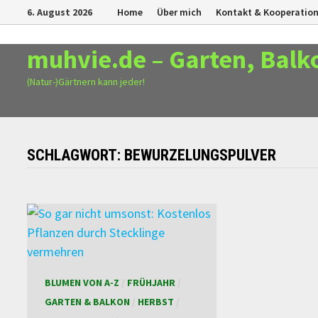
Zurück
6. August 2026
Home
Über mich
Kontakt & Kooperatio
zum
Inhalt
muhvie.de – Garten, Balk
(Natur-)Gärtnern kann jeder!
SCHLAGWORT:
BEWURZELUNGSPULVER
BLUMEN VON A-Z
/
FRÜHJAHR
/
GARTEN & BALKON
/
HERBST
/