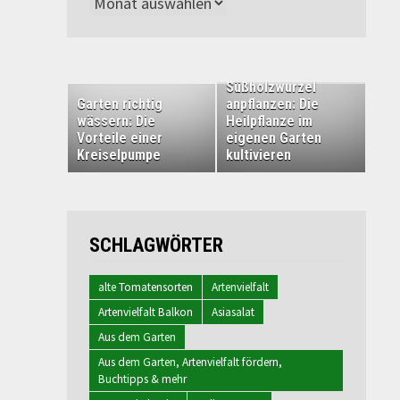
Archiv
Süßholzwurzel
Garten richtig
anpflanzen: Die
wässern: Die
Heilpflanze im
Vorteile einer
eigenen Garten
Kreiselpumpe
kultivieren
SCHLAGWÖRTER
alte Tomatensorten
Artenvielfalt
Artenvielfalt Balkon
Asiasalat
Aus dem Garten
Aus dem Garten, Artenvielfalt fördern,
Buchtipps & mehr