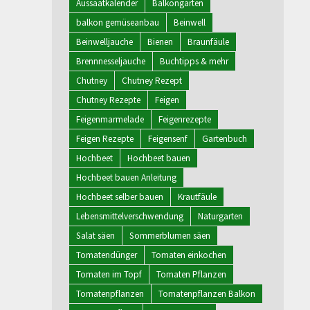
Aussaatkalender
Balkongarten
balkon gemüseanbau
Beinwell
Beinwelljauche
Bienen
Braunfäule
Brennnesseljauche
Buchtipps & mehr
Chutney
Chutney Rezept
Chutney Rezepte
Feigen
Feigenmarmelade
Feigenrezepte
Feigen Rezepte
Feigensenf
Gartenbuch
Hochbeet
Hochbeet bauen
Hochbeet bauen Anleitung
Hochbeet selber bauen
Krautfäule
Lebensmittelverschwendung
Naturgarten
Salat säen
Sommerblumen säen
Tomatendünger
Tomaten einkochen
Tomaten im Topf
Tomaten Pflanzen
Tomatenpflanzen
Tomatenpflanzen Balkon