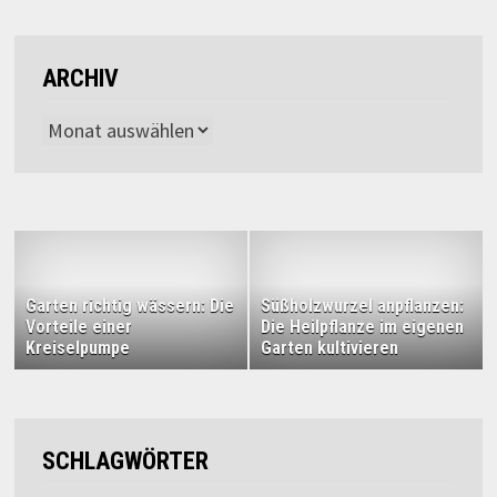
ARCHIV
Archiv
Garten richtig wässern: Die
Süßholzwurzel anpflanzen:
Vorteile einer
Die Heilpflanze im eigenen
Kreiselpumpe
Garten kultivieren
SCHLAGWÖRTER