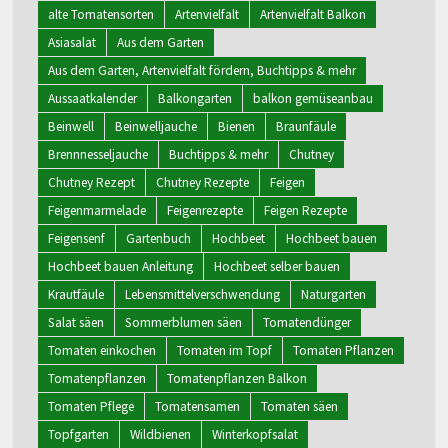
alte Tomatensorten
Artenvielfalt
Artenvielfalt Balkon
Asiasalat
Aus dem Garten
Aus dem Garten, Artenvielfalt fördern, Buchtipps & mehr
Aussaatkalender
Balkongarten
balkon gemüseanbau
Beinwell
Beinwelljauche
Bienen
Braunfäule
Brennnesseljauche
Buchtipps & mehr
Chutney
Chutney Rezept
Chutney Rezepte
Feigen
Feigenmarmelade
Feigenrezepte
Feigen Rezepte
Feigensenf
Gartenbuch
Hochbeet
Hochbeet bauen
Hochbeet bauen Anleitung
Hochbeet selber bauen
Krautfäule
Lebensmittelverschwendung
Naturgarten
Salat säen
Sommerblumen säen
Tomatendünger
Tomaten einkochen
Tomaten im Topf
Tomaten Pflanzen
Tomatenpflanzen
Tomatenpflanzen Balkon
Tomaten Pflege
Tomatensamen
Tomaten säen
Topfgarten
Wildbienen
Winterkopfsalat