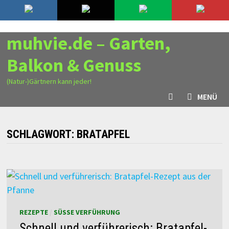
Zurück
10. August 2026
zum
Inhalt
muhvie.de – Garten,
Balkon & Genuss
(Natur-)Gärtnern kann jeder!
MENÜ
SCHLAGWORT:
BRATAPFEL
REZEPTE
/
SÜSSE VERFÜHRUNG
Schnell und verführerisch: Bratapfel-