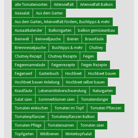
alte Tomatensorten
Artenvielfalt
Artenvielfalt Balkon
Asiasalat
Aus dem Garten
Aus dem Garten, Artenvielfalt fördern, Buchtipps & mehr
Aussaatkalender
Balkongarten
balkon gemüseanbau
Beinwell
Beinwelljauche
Bienen
Braunfäule
Brennnesseljauche
Buchtipps & mehr
Chutney
Chutney Rezept
Chutney Rezepte
Feigen
Feigenmarmelade
Feigenrezepte
Feigen Rezepte
Feigensenf
Gartenbuch
Hochbeet
Hochbeet bauen
Hochbeet bauen Anleitung
Hochbeet selber bauen
Krautfäule
Lebensmittelverschwendung
Naturgarten
Salat säen
Sommerblumen säen
Tomatendünger
Tomaten einkochen
Tomaten im Topf
Tomaten Pflanzen
Tomatenpflanzen
Tomatenpflanzen Balkon
Tomaten Pflege
Tomatensamen
Tomaten säen
Topfgarten
Wildbienen
Winterkopfsalat