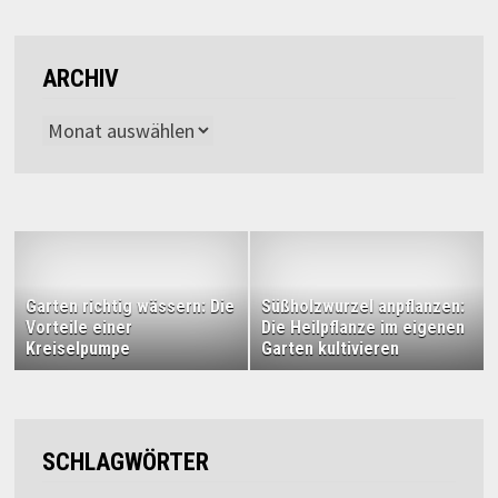
ARCHIV
Archiv
Garten richtig wässern: Die
Süßholzwurzel anpflanzen:
Vorteile einer
Die Heilpflanze im eigenen
Kreiselpumpe
Garten kultivieren
SCHLAGWÖRTER