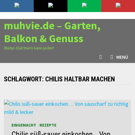
Zurück
9. August 2026
zum
Inhalt
muhvie.de – Garten,
Balkon & Genuss
(Natur-)Gärtnern kann jeder!
MENÜ
SCHLAGWORT:
CHILIS HALTBAR MACHEN
EINGEMACHT
/
REZEPTE
Chilis süß-sauer einkochen… Von