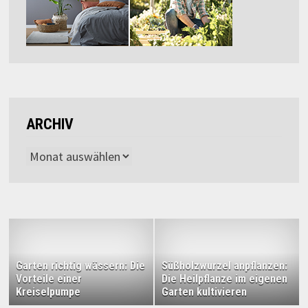
ARCHIV
Archiv
Garten richtig wässern: Die
Süßholzwurzel anpflanzen:
Vorteile einer
Die Heilpflanze im eigenen
Kreiselpumpe
Garten kultivieren