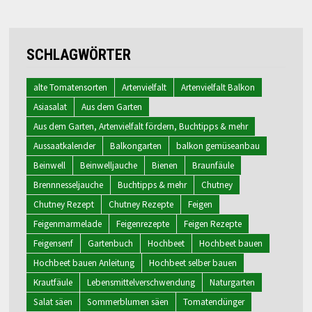
SCHLAGWÖRTER
alte Tomatensorten
Artenvielfalt
Artenvielfalt Balkon
Asiasalat
Aus dem Garten
Aus dem Garten, Artenvielfalt fördern, Buchtipps & mehr
Aussaatkalender
Balkongarten
balkon gemüseanbau
Beinwell
Beinwelljauche
Bienen
Braunfäule
Brennnesseljauche
Buchtipps & mehr
Chutney
Chutney Rezept
Chutney Rezepte
Feigen
Feigenmarmelade
Feigenrezepte
Feigen Rezepte
Feigensenf
Gartenbuch
Hochbeet
Hochbeet bauen
Hochbeet bauen Anleitung
Hochbeet selber bauen
Krautfäule
Lebensmittelverschwendung
Naturgarten
Salat säen
Sommerblumen säen
Tomatendünger