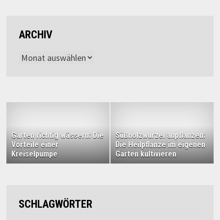
ARCHIV
Archiv
Garten richtig wässern: Die
Süßholzwurzel anpflanzen:
Vorteile einer
Die Heilpflanze im eigenen
Kreiselpumpe
Garten kultivieren
SCHLAGWÖRTER