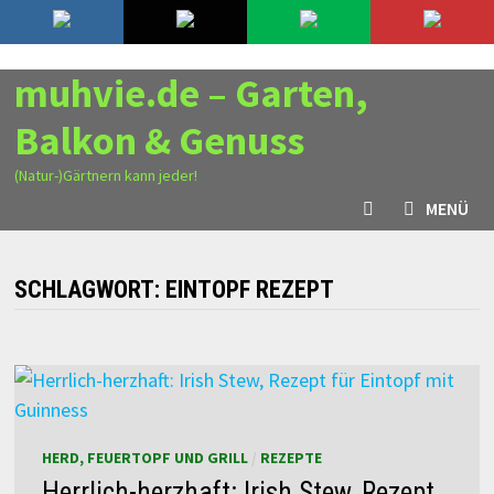
Zurück
7. August 2026
zum
Inhalt
muhvie.de – Garten,
Balkon & Genuss
(Natur-)Gärtnern kann jeder!
MENÜ
SCHLAGWORT:
EINTOPF REZEPT
HERD, FEUERTOPF UND GRILL
/
REZEPTE
Herrlich-herzhaft: Irish Stew, Rezept