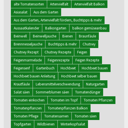
alte Tomatensorten
Artenvielfalt
Artenvielfalt Balkon
Asiasalat
Aus dem Garten
Aus dem Garten, Artenvielfalt fördern, Buchtipps & mehr
Aussaatkalender
Balkongarten
balkon gemüseanbau
Beinwell
Beinwelljauche
Bienen
Braunfäule
Brennnesseljauche
Buchtipps & mehr
Chutney
Chutney Rezept
Chutney Rezepte
Feigen
Feigenmarmelade
Feigenrezepte
Feigen Rezepte
Feigensenf
Gartenbuch
Hochbeet
Hochbeet bauen
Hochbeet bauen Anleitung
Hochbeet selber bauen
Krautfäule
Lebensmittelverschwendung
Naturgarten
Salat säen
Sommerblumen säen
Tomatendünger
Tomaten einkochen
Tomaten im Topf
Tomaten Pflanzen
Tomatenpflanzen
Tomatenpflanzen Balkon
Tomaten Pflege
Tomatensamen
Tomaten säen
Topfgarten
Wildbienen
Winterkopfsalat