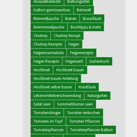
Aussaatkalender
Balkongarten
balkon gemüseanbau
Beinwell
Beinwelljauche
Bienen
Braunfäule
Brennnesseljauche
Buchtipps & mehr
Chutney
Chutney Rezept
Chutney Rezepte
Feigen
Feigenmarmelade
Feigenrezepte
Feigen Rezepte
Feigensenf
Gartenbuch
Hochbeet
Hochbeet bauen
Hochbeet bauen Anleitung
Hochbeet selber bauen
Krautfäule
Lebensmittelverschwendung
Naturgarten
Salat säen
Sommerblumen säen
Tomatendünger
Tomaten einkochen
Tomaten im Topf
Tomaten Pflanzen
Tomatenpflanzen
Tomatenpflanzen Balkon