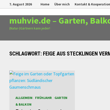
Zurück
7. August 2026
Home
Über mich
Kontakt & Kooperatio
zum
Inhalt
muhvie.de – Garten, Balk
(Natur-)Gärtnern kann jeder!
SCHLAGWORT:
FEIGE AUS STECKLINGEN VE
ALLGEMEIN
/
FRÜHJAHR
/
GARTEN
& BALKON