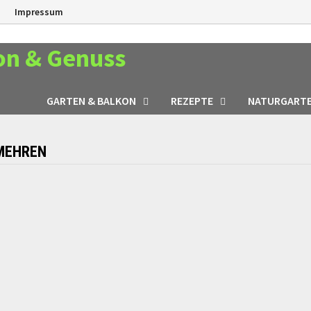
n
Impressum
on & Genuss
GARTEN & BALKON
REZEPTE
NATURGART
RMEHREN