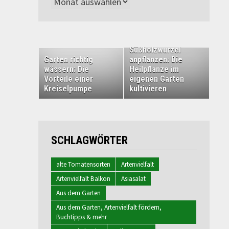
Archiv
Süßholzwurzel
Garten richtig
anpflanzen: Die
wässern: Die
Heilpflanze im
Vorteile einer
eigenen Garten
Kreiselpumpe
kultivieren
SCHLAGWÖRTER
alte Tomatensorten
Artenvielfalt
Artenvielfalt Balkon
Asiasalat
Aus dem Garten
Aus dem Garten, Artenvielfalt fördern,
Buchtipps & mehr