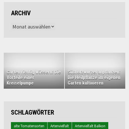
ARCHIV
Archiv
Garten richtig wässern: Die
Süßholzwurzel anpflanzen:
Vorteile einer
Die Heilpflanze im eigenen
Kreiselpumpe
Garten kultivieren
SCHLAGWÖRTER
alte Tomatensorten
Artenvielfalt
Artenvielfalt Balkon