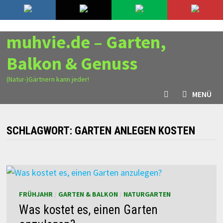
Zurück
7. August 2026
zum
Inhalt
muhvie.de – Garten,
Balkon & Genuss
(Natur-)Gärtnern kann jeder!
MENÜ
SCHLAGWORT:
GARTEN ANLEGEN KOSTEN
FRÜHJAHR
/
GARTEN & BALKON
/
NATURGARTEN
Was kostet es, einen Garten