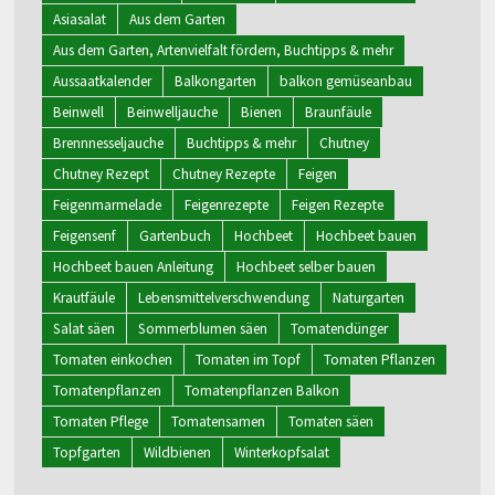
Asiasalat
Aus dem Garten
Aus dem Garten, Artenvielfalt fördern, Buchtipps & mehr
Aussaatkalender
Balkongarten
balkon gemüseanbau
Beinwell
Beinwelljauche
Bienen
Braunfäule
Brennnesseljauche
Buchtipps & mehr
Chutney
Chutney Rezept
Chutney Rezepte
Feigen
Feigenmarmelade
Feigenrezepte
Feigen Rezepte
Feigensenf
Gartenbuch
Hochbeet
Hochbeet bauen
Hochbeet bauen Anleitung
Hochbeet selber bauen
Krautfäule
Lebensmittelverschwendung
Naturgarten
Salat säen
Sommerblumen säen
Tomatendünger
Tomaten einkochen
Tomaten im Topf
Tomaten Pflanzen
Tomatenpflanzen
Tomatenpflanzen Balkon
Tomaten Pflege
Tomatensamen
Tomaten säen
Topfgarten
Wildbienen
Winterkopfsalat