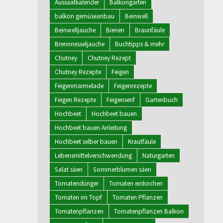
Aussaatkalender
Balkongarten
balkon gemüseanbau
Beinwell
Beinwelljauche
Bienen
Braunfäule
Brennnesseljauche
Buchtipps & mehr
Chutney
Chutney Rezept
Chutney Rezepte
Feigen
Feigenmarmelade
Feigenrezepte
Feigen Rezepte
Feigensenf
Gartenbuch
Hochbeet
Hochbeet bauen
Hochbeet bauen Anleitung
Hochbeet selber bauen
Krautfäule
Lebensmittelverschwendung
Naturgarten
Salat säen
Sommerblumen säen
Tomatendünger
Tomaten einkochen
Tomaten im Topf
Tomaten Pflanzen
Tomatenpflanzen
Tomatenpflanzen Balkon