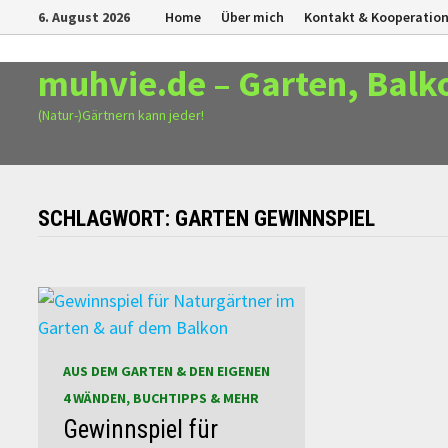
Zurück
6. August 2026
Home
Über mich
Kontakt & Kooperatio
zum
Inhalt
muhvie.de – Garten, Balk
(Natur-)Gärtnern kann jeder!
SCHLAGWORT:
GARTEN GEWINNSPIEL
AUS DEM GARTEN & DEN EIGENEN
4 WÄNDEN, BUCHTIPPS & MEHR
Gewinnspiel für