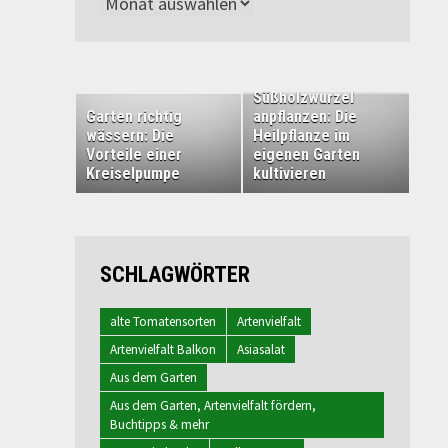
Archiv
Süßholzwurzel
Garten richtig
anpflanzen: Die
wässern: Die
Heilpflanze im
Vorteile einer
eigenen Garten
Kreiselpumpe
kultivieren
SCHLAGWÖRTER
alte Tomatensorten
Artenvielfalt
Artenvielfalt Balkon
Asiasalat
Aus dem Garten
Aus dem Garten, Artenvielfalt fördern,
Buchtipps & mehr