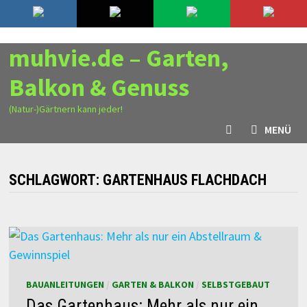
Zurück
8. August 2026
zum
Inhalt
muhvie.de – Garten,
Balkon & Genuss
(Natur-)Gärtnern kann jeder!
MENÜ
SCHLAGWORT:
GARTENHAUS FLACHDACH
BAUANLEITUNGEN
/
GARTEN & BALKON
/
SELBSTGEBAUT
Das Gartenhaus: Mehr als nur ein