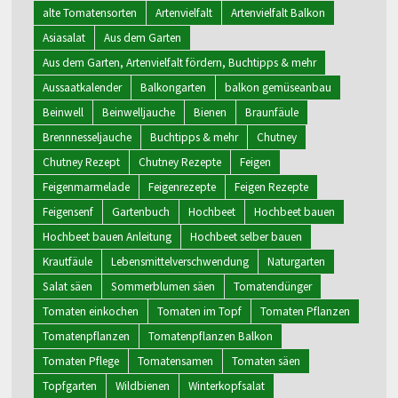
alte Tomatensorten
Artenvielfalt
Artenvielfalt Balkon
Asiasalat
Aus dem Garten
Aus dem Garten, Artenvielfalt fördern, Buchtipps & mehr
Aussaatkalender
Balkongarten
balkon gemüseanbau
Beinwell
Beinwelljauche
Bienen
Braunfäule
Brennnesseljauche
Buchtipps & mehr
Chutney
Chutney Rezept
Chutney Rezepte
Feigen
Feigenmarmelade
Feigenrezepte
Feigen Rezepte
Feigensenf
Gartenbuch
Hochbeet
Hochbeet bauen
Hochbeet bauen Anleitung
Hochbeet selber bauen
Krautfäule
Lebensmittelverschwendung
Naturgarten
Salat säen
Sommerblumen säen
Tomatendünger
Tomaten einkochen
Tomaten im Topf
Tomaten Pflanzen
Tomatenpflanzen
Tomatenpflanzen Balkon
Tomaten Pflege
Tomatensamen
Tomaten säen
Topfgarten
Wildbienen
Winterkopfsalat