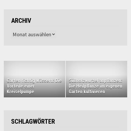
ARCHIV
Archiv
Garten richtig wässern: Die
Süßholzwurzel anpflanzen:
Vorteile einer
Die Heilpflanze im eigenen
Kreiselpumpe
Garten kultivieren
SCHLAGWÖRTER