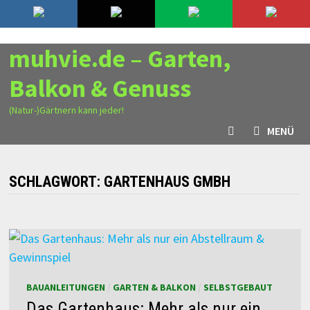
Zurück
7. August 2026
zum
Inhalt
muhvie.de – Garten,
Balkon & Genuss
(Natur-)Gärtnern kann jeder!
MENÜ
SCHLAGWORT:
GARTENHAUS GMBH
BAUANLEITUNGEN
/
GARTEN & BALKON
/
SELBSTGEBAUT
Das Gartenhaus: Mehr als nur ein