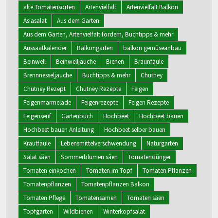
alte Tomatensorten
Artenvielfalt
Artenvielfalt Balkon
Asiasalat
Aus dem Garten
Aus dem Garten, Artenvielfalt fördern, Buchtipps & mehr
Aussaatkalender
Balkongarten
balkon gemüseanbau
Beinwell
Beinwelljauche
Bienen
Braunfäule
Brennnesseljauche
Buchtipps & mehr
Chutney
Chutney Rezept
Chutney Rezepte
Feigen
Feigenmarmelade
Feigenrezepte
Feigen Rezepte
Feigensenf
Gartenbuch
Hochbeet
Hochbeet bauen
Hochbeet bauen Anleitung
Hochbeet selber bauen
Krautfäule
Lebensmittelverschwendung
Naturgarten
Salat säen
Sommerblumen säen
Tomatendünger
Tomaten einkochen
Tomaten im Topf
Tomaten Pflanzen
Tomatenpflanzen
Tomatenpflanzen Balkon
Tomaten Pflege
Tomatensamen
Tomaten säen
Topfgarten
Wildbienen
Winterkopfsalat