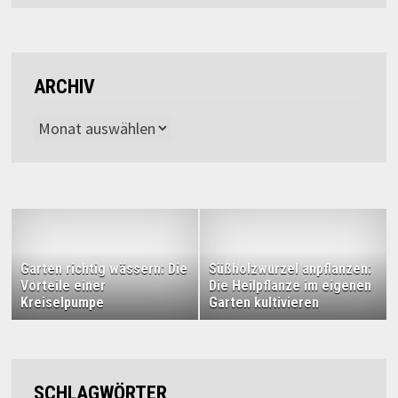
ARCHIV
Archiv
Garten richtig wässern: Die
Süßholzwurzel anpflanzen:
Vorteile einer
Die Heilpflanze im eigenen
Kreiselpumpe
Garten kultivieren
SCHLAGWÖRTER