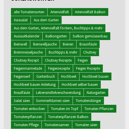
alte Tomatensorten
Artenvielfalt
Artenvielfalt Balkon
Asiasalat
Aus dem Garten
Aus dem Garten, Artenvielfalt fördern, Buchtipps & mehr
Aussaatkalender
Balkongarten
balkon gemüseanbau
Beinwell
Beinwelljauche
Bienen
Braunfäule
Brennnesseljauche
Buchtipps & mehr
Chutney
Chutney Rezept
Chutney Rezepte
Feigen
Feigenmarmelade
Feigenrezepte
Feigen Rezepte
Feigensenf
Gartenbuch
Hochbeet
Hochbeet bauen
Hochbeet bauen Anleitung
Hochbeet selber bauen
Krautfäule
Lebensmittelverschwendung
Naturgarten
Salat säen
Sommerblumen säen
Tomatendünger
Tomaten einkochen
Tomaten im Topf
Tomaten Pflanzen
Tomatenpflanzen
Tomatenpflanzen Balkon
Tomaten Pflege
Tomatensamen
Tomaten säen