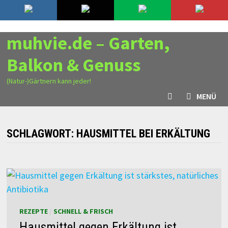
Zurück
10. August 2026
zum
Inhalt
muhvie.de – Garten,
Balkon & Genuss
(Natur-)Gärtnern kann jeder!
MENÜ
SCHLAGWORT:
HAUSMITTEL BEI ERKÄLTUNG
REZEPTE
/
SCHNELL & FRISCH
Hausmittel gegen Erkältung ist