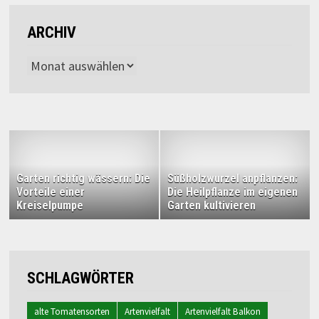
ARCHIV
Archiv
Garten richtig wässern: Die
Süßholzwurzel anpflanzen:
Vorteile einer
Die Heilpflanze im eigenen
Kreiselpumpe
Garten kultivieren
SCHLAGWÖRTER
alte Tomatensorten
Artenvielfalt
Artenvielfalt Balkon