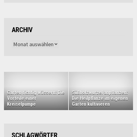
ARCHIV
Archiv
Garten richtig wässern: Die
Süßholzwurzel anpflanzen:
Vorteile einer
Die Heilpflanze im eigenen
Kreiselpumpe
Garten kultivieren
SCHLAGWÖRTER