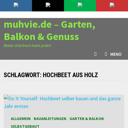
Zurück
6. August 2026
zum
Inhalt
muhvie.de – Garten,
Balkon & Genuss
(Natur-)Gärtnern kann jeder!
MENÜ
SCHLAGWORT:
HOCHBEET AUS HOLZ
ALLGEMEIN
/
BAUANLEITUNGEN
/
GARTEN & BALKON
/
SELBSTGEBAUT