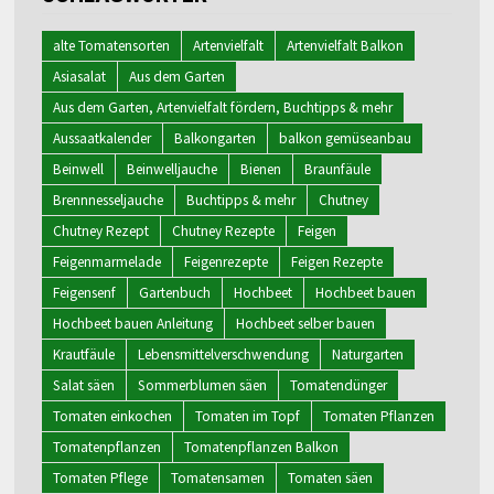
alte Tomatensorten
Artenvielfalt
Artenvielfalt Balkon
Asiasalat
Aus dem Garten
Aus dem Garten, Artenvielfalt fördern, Buchtipps & mehr
Aussaatkalender
Balkongarten
balkon gemüseanbau
Beinwell
Beinwelljauche
Bienen
Braunfäule
Brennnesseljauche
Buchtipps & mehr
Chutney
Chutney Rezept
Chutney Rezepte
Feigen
Feigenmarmelade
Feigenrezepte
Feigen Rezepte
Feigensenf
Gartenbuch
Hochbeet
Hochbeet bauen
Hochbeet bauen Anleitung
Hochbeet selber bauen
Krautfäule
Lebensmittelverschwendung
Naturgarten
Salat säen
Sommerblumen säen
Tomatendünger
Tomaten einkochen
Tomaten im Topf
Tomaten Pflanzen
Tomatenpflanzen
Tomatenpflanzen Balkon
Tomaten Pflege
Tomatensamen
Tomaten säen