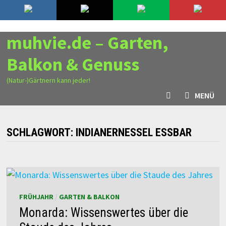
Zurück
9. August 2026
zum
Inhalt
muhvie.de – Garten,
Balkon & Genuss
(Natur-)Gärtnern kann jeder!
MENÜ
SCHLAGWORT:
INDIANERNESSEL ESSBAR
FRÜHJAHR
/
GARTEN & BALKON
Monarda: Wissenswertes über die