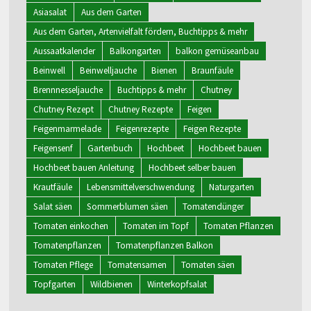
Asiasalat
Aus dem Garten
Aus dem Garten, Artenvielfalt fördern, Buchtipps & mehr
Aussaatkalender
Balkongarten
balkon gemüseanbau
Beinwell
Beinwelljauche
Bienen
Braunfäule
Brennnesseljauche
Buchtipps & mehr
Chutney
Chutney Rezept
Chutney Rezepte
Feigen
Feigenmarmelade
Feigenrezepte
Feigen Rezepte
Feigensenf
Gartenbuch
Hochbeet
Hochbeet bauen
Hochbeet bauen Anleitung
Hochbeet selber bauen
Krautfäule
Lebensmittelverschwendung
Naturgarten
Salat säen
Sommerblumen säen
Tomatendünger
Tomaten einkochen
Tomaten im Topf
Tomaten Pflanzen
Tomatenpflanzen
Tomatenpflanzen Balkon
Tomaten Pflege
Tomatensamen
Tomaten säen
Topfgarten
Wildbienen
Winterkopfsalat