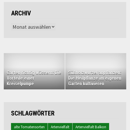
ARCHIV
Archiv
Garten richtig wässern: Die
Süßholzwurzel anpflanzen:
Vorteile einer
Die Heilpflanze im eigenen
Kreiselpumpe
Garten kultivieren
SCHLAGWÖRTER
alte Tomatensorten
Artenvielfalt
Artenvielfalt Balkon