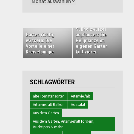
Archiv
Süßholzwurzel
Garten richtig
anpflanzen: Die
wässern: Die
Heilpflanze im
Vorteile einer
eigenen Garten
Kreiselpumpe
kultivieren
SCHLAGWÖRTER
alte Tomatensorten
Artenvielfalt
Artenvielfalt Balkon
Asiasalat
Aus dem Garten
Aus dem Garten, Artenvielfalt fördern,
Buchtipps & mehr