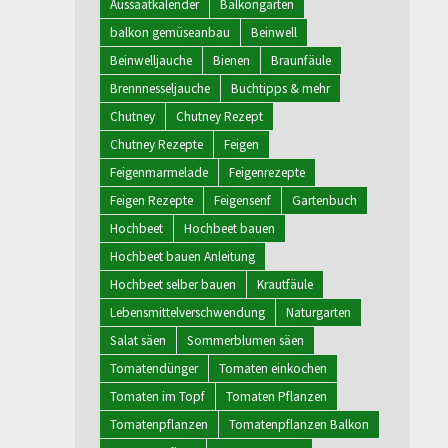
Aussaatkalender
Balkongarten
balkon gemüseanbau
Beinwell
Beinwelljauche
Bienen
Braunfäule
Brennnesseljauche
Buchtipps & mehr
Chutney
Chutney Rezept
Chutney Rezepte
Feigen
Feigenmarmelade
Feigenrezepte
Feigen Rezepte
Feigensenf
Gartenbuch
Hochbeet
Hochbeet bauen
Hochbeet bauen Anleitung
Hochbeet selber bauen
Krautfäule
Lebensmittelverschwendung
Naturgarten
Salat säen
Sommerblumen säen
Tomatendünger
Tomaten einkochen
Tomaten im Topf
Tomaten Pflanzen
Tomatenpflanzen
Tomatenpflanzen Balkon