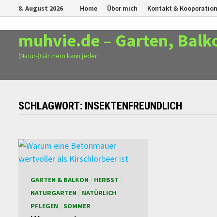
Zurück
8. August 2026
Home
Über mich
Kontakt & Kooperatio
zum
Inhalt
muhvie.de – Garten, Balk
(Natur-)Gärtnern kann jeder!
SCHLAGWORT:
INSEKTENFREUNDLICH
GARTEN & BALKON
/
HERBST
/
NATURGARTEN
/
NATÜRLICH
PFLEGEN
/
SOMMER