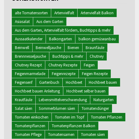
alte Tomatensorten
Artenvielfalt
Artenvielfalt Balkon
Asiasalat
Aus dem Garten
Aus dem Garten, Artenvielfalt fördern, Buchtipps & mehr
Aussaatkalender
Balkongarten
balkon gemüseanbau
Beinwell
Beinwelljauche
Bienen
Braunfäule
Brennnesseljauche
Buchtipps & mehr
Chutney
Chutney Rezept
Chutney Rezepte
Feigen
Feigenmarmelade
Feigenrezepte
Feigen Rezepte
Feigensenf
Gartenbuch
Hochbeet
Hochbeet bauen
Hochbeet bauen Anleitung
Hochbeet selber bauen
Krautfäule
Lebensmittelverschwendung
Naturgarten
Salat säen
Sommerblumen säen
Tomatendünger
Tomaten einkochen
Tomaten im Topf
Tomaten Pflanzen
Tomatenpflanzen
Tomatenpflanzen Balkon
Tomaten Pflege
Tomatensamen
Tomaten säen