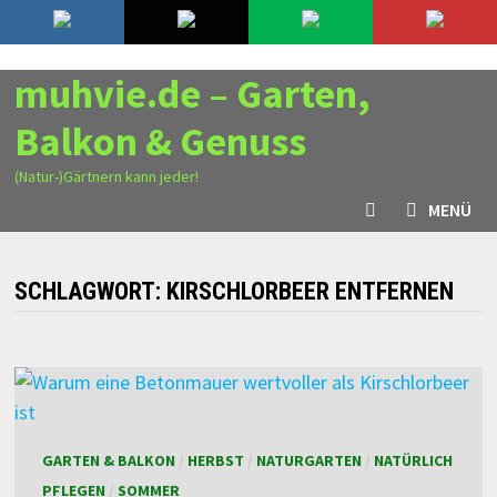
Zurück
6. August 2026
zum
Inhalt
muhvie.de – Garten,
Balkon & Genuss
(Natur-)Gärtnern kann jeder!
MENÜ
SCHLAGWORT:
KIRSCHLORBEER ENTFERNEN
GARTEN & BALKON
/
HERBST
/
NATURGARTEN
/
NATÜRLICH
PFLEGEN
/
SOMMER