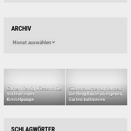
ARCHIV
Archiv
Garten richtig wässern: Die
Süßholzwurzel anpflanzen:
Vorteile einer
Die Heilpflanze im eigenen
Kreiselpumpe
Garten kultivieren
SCHLAGWÖRTER