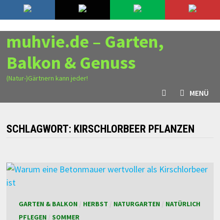
Zurück
9. August 2026
zum
Inhalt
muhvie.de – Garten,
Balkon & Genuss
(Natur-)Gärtnern kann jeder!
MENÜ
SCHLAGWORT:
KIRSCHLORBEER PFLANZEN
GARTEN & BALKON
/
HERBST
/
NATURGARTEN
/
NATÜRLICH
PFLEGEN
/
SOMMER