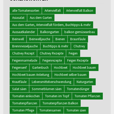
alte Tomatensorten
Artenvielfalt
Artenvielfalt Balkon
Asiasalat
Aus dem Garten
Aus dem Garten, Artenvielfalt fördern, Buchtipps & mehr
Aussaatkalender
Balkongarten
balkon gemüseanbau
Beinwell
Beinwelljauche
Bienen
Braunfäule
Brennnesseljauche
Buchtipps & mehr
Chutney
Chutney Rezept
Chutney Rezepte
Feigen
Feigenmarmelade
Feigenrezepte
Feigen Rezepte
Feigensenf
Gartenbuch
Hochbeet
Hochbeet bauen
Hochbeet bauen Anleitung
Hochbeet selber bauen
Krautfäule
Lebensmittelverschwendung
Naturgarten
Salat säen
Sommerblumen säen
Tomatendünger
Tomaten einkochen
Tomaten im Topf
Tomaten Pflanzen
Tomatenpflanzen
Tomatenpflanzen Balkon
Tomaten Pflege
Tomatensamen
Tomaten säen