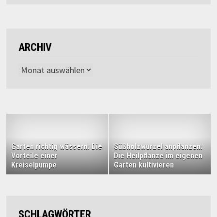
ARCHIV
Archiv
Garten richtig wässern: Die
Süßholzwurzel anpflanzen:
Vorteile einer
Die Heilpflanze im eigenen
Kreiselpumpe
Garten kultivieren
SCHLAGWÖRTER