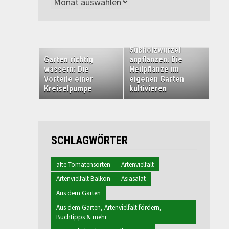
Archiv
Süßholzwurzel
Garten richtig
anpflanzen: Die
wässern: Die
Heilpflanze im
Vorteile einer
eigenen Garten
Kreiselpumpe
kultivieren
SCHLAGWÖRTER
alte Tomatensorten
Artenvielfalt
Artenvielfalt Balkon
Asiasalat
Aus dem Garten
Aus dem Garten, Artenvielfalt fördern,
Buchtipps & mehr