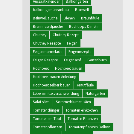
Aussaatkalender
Balkongarten
balkon gemüseanbau
Beinwell
Beinwelljauche
Bienen
Braunfäule
Brennnesseljauche
Buchtipps & mehr
Chutney
Chutney Rezept
Chutney Rezepte
Feigen
Feigenmarmelade
Feigenrezepte
Feigen Rezepte
Feigensenf
Gartenbuch
Hochbeet
Hochbeet bauen
Hochbeet bauen Anleitung
Hochbeet selber bauen
Krautfäule
Lebensmittelverschwendung
Naturgarten
Salat säen
Sommerblumen säen
Tomatendünger
Tomaten einkochen
Tomaten im Topf
Tomaten Pflanzen
Tomatenpflanzen
Tomatenpflanzen Balkon