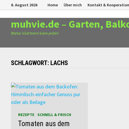
Zurück
8. August 2026
Home
Über mich
Kontakt & Kooperatio
zum
Inhalt
muhvie.de – Garten, Balk
(Natur-)Gärtnern kann jeder!
SCHLAGWORT:
LACHS
REZEPTE
/
SCHNELL & FRISCH
Tomaten aus dem