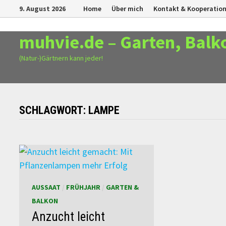
Zurück
9. August 2026
Home
Über mich
Kontakt & Kooperatio
zum
Inhalt
muhvie.de – Garten, Balk
(Natur-)Gärtnern kann jeder!
SCHLAGWORT:
LAMPE
AUSSAAT
/
FRÜHJAHR
/
GARTEN &
BALKON
Anzucht leicht