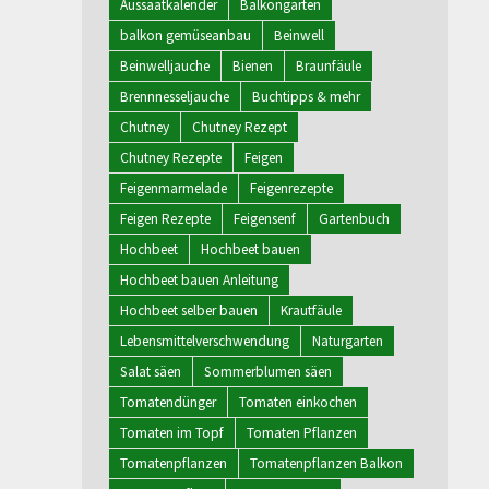
Aussaatkalender
Balkongarten
balkon gemüseanbau
Beinwell
Beinwelljauche
Bienen
Braunfäule
Brennnesseljauche
Buchtipps & mehr
Chutney
Chutney Rezept
Chutney Rezepte
Feigen
Feigenmarmelade
Feigenrezepte
Feigen Rezepte
Feigensenf
Gartenbuch
Hochbeet
Hochbeet bauen
Hochbeet bauen Anleitung
Hochbeet selber bauen
Krautfäule
Lebensmittelverschwendung
Naturgarten
Salat säen
Sommerblumen säen
Tomatendünger
Tomaten einkochen
Tomaten im Topf
Tomaten Pflanzen
Tomatenpflanzen
Tomatenpflanzen Balkon