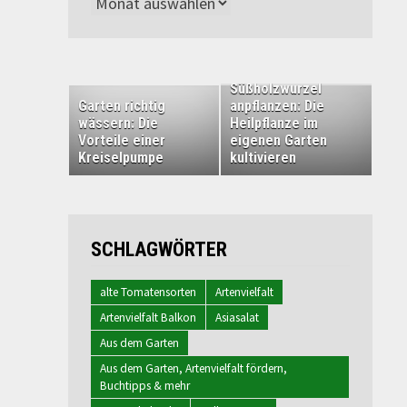
Archiv
Süßholzwurzel
Garten richtig
anpflanzen: Die
wässern: Die
Heilpflanze im
Vorteile einer
eigenen Garten
Kreiselpumpe
kultivieren
SCHLAGWÖRTER
alte Tomatensorten
Artenvielfalt
Artenvielfalt Balkon
Asiasalat
Aus dem Garten
Aus dem Garten, Artenvielfalt fördern,
Buchtipps & mehr