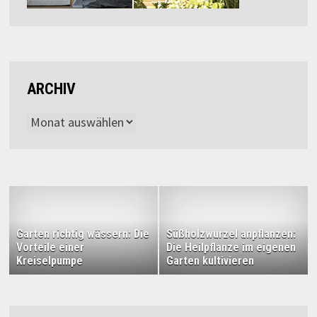
ARCHIV
Archiv
Garten richtig wässern: Die
Süßholzwurzel anpflanzen:
Vorteile einer
Die Heilpflanze im eigenen
Kreiselpumpe
Garten kultivieren