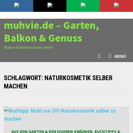
Zurück
9. August 2026
zum
Inhalt
muhvie.de – Garten,
Balkon & Genuss
(Natur-)Gärtnern kann jeder!
MENÜ
SCHLAGWORT:
NATURKOSMETIK SELBER
MACHEN
AUS DEM GARTEN & DEN EIGENEN 4 WÄNDEN, BUCHTIPPS &