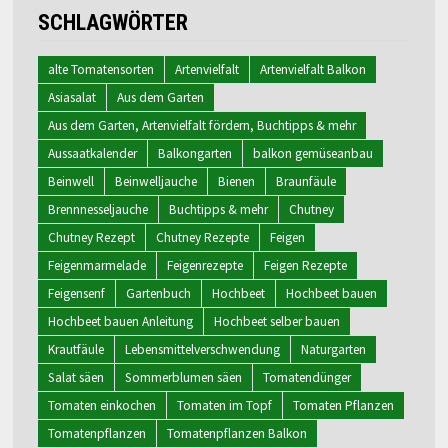
SCHLAGWÖRTER
alte Tomatensorten
Artenvielfalt
Artenvielfalt Balkon
Asiasalat
Aus dem Garten
Aus dem Garten, Artenvielfalt fördern, Buchtipps & mehr
Aussaatkalender
Balkongarten
balkon gemüseanbau
Beinwell
Beinwelljauche
Bienen
Braunfäule
Brennnesseljauche
Buchtipps & mehr
Chutney
Chutney Rezept
Chutney Rezepte
Feigen
Feigenmarmelade
Feigenrezepte
Feigen Rezepte
Feigensenf
Gartenbuch
Hochbeet
Hochbeet bauen
Hochbeet bauen Anleitung
Hochbeet selber bauen
Krautfäule
Lebensmittelverschwendung
Naturgarten
Salat säen
Sommerblumen säen
Tomatendünger
Tomaten einkochen
Tomaten im Topf
Tomaten Pflanzen
Tomatenpflanzen
Tomatenpflanzen Balkon