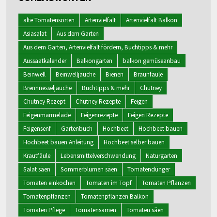
alte Tomatensorten
Artenvielfalt
Artenvielfalt Balkon
Asiasalat
Aus dem Garten
Aus dem Garten, Artenvielfalt fördern, Buchtipps & mehr
Aussaatkalender
Balkongarten
balkon gemüseanbau
Beinwell
Beinwelljauche
Bienen
Braunfäule
Brennnesseljauche
Buchtipps & mehr
Chutney
Chutney Rezept
Chutney Rezepte
Feigen
Feigenmarmelade
Feigenrezepte
Feigen Rezepte
Feigensenf
Gartenbuch
Hochbeet
Hochbeet bauen
Hochbeet bauen Anleitung
Hochbeet selber bauen
Krautfäule
Lebensmittelverschwendung
Naturgarten
Salat säen
Sommerblumen säen
Tomatendünger
Tomaten einkochen
Tomaten im Topf
Tomaten Pflanzen
Tomatenpflanzen
Tomatenpflanzen Balkon
Tomaten Pflege
Tomatensamen
Tomaten säen