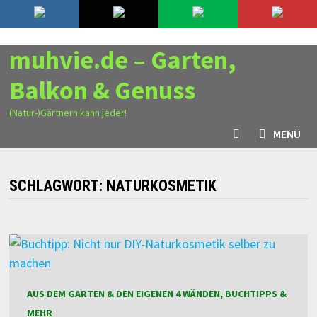
Zurück
6. August 2026
zum
Inhalt
muhvie.de – Garten,
Balkon & Genuss
(Natur-)Gärtnern kann jeder!
MENÜ
SCHLAGWORT:
NATURKOSMETIK
AUS DEM GARTEN & DEN EIGENEN 4 WÄNDEN, BUCHTIPPS &
MEHR