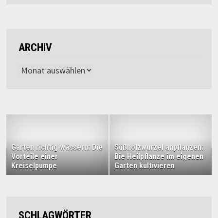
ARCHIV
Archiv
Garten richtig wässern: Die
Süßholzwurzel anpflanzen:
Vorteile einer
Die Heilpflanze im eigenen
Kreiselpumpe
Garten kultivieren
SCHLAGWÖRTER