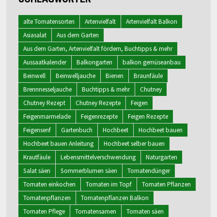
alte Tomatensorten
Artenvielfalt
Artenvielfalt Balkon
Asiasalat
Aus dem Garten
Aus dem Garten, Artenvielfalt fördern, Buchtipps & mehr
Aussaatkalender
Balkongarten
balkon gemüseanbau
Beinwell
Beinwelljauche
Bienen
Braunfäule
Brennnesseljauche
Buchtipps & mehr
Chutney
Chutney Rezept
Chutney Rezepte
Feigen
Feigenmarmelade
Feigenrezepte
Feigen Rezepte
Feigensenf
Gartenbuch
Hochbeet
Hochbeet bauen
Hochbeet bauen Anleitung
Hochbeet selber bauen
Krautfäule
Lebensmittelverschwendung
Naturgarten
Salat säen
Sommerblumen säen
Tomatendünger
Tomaten einkochen
Tomaten im Topf
Tomaten Pflanzen
Tomatenpflanzen
Tomatenpflanzen Balkon
Tomaten Pflege
Tomatensamen
Tomaten säen