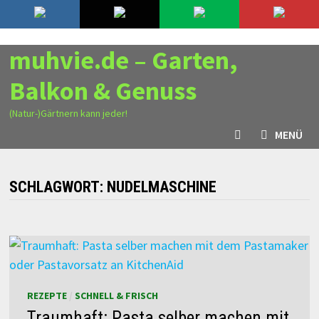
Zurück
9. August 2026
zum
Inhalt
muhvie.de – Garten,
Balkon & Genuss
(Natur-)Gärtnern kann jeder!
MENÜ
SCHLAGWORT:
NUDELMASCHINE
REZEPTE
/
SCHNELL & FRISCH
Traumhaft: Pasta selber machen mit