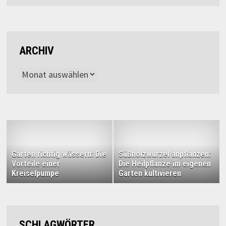
ARCHIV
Archiv
Garten richtig wässern: Die
Süßholzwurzel anpflanzen:
Vorteile einer
Die Heilpflanze im eigenen
Kreiselpumpe
Garten kultivieren
SCHLAGWÖRTER