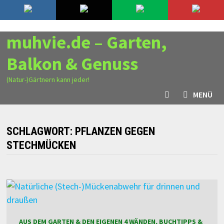
Zurück
9. August 2026
zum
Inhalt
muhvie.de – Garten,
Balkon & Genuss
(Natur-)Gärtnern kann jeder!
MENÜ
SCHLAGWORT:
PFLANZEN GEGEN
STECHMÜCKEN
AUS DEM GARTEN & DEN EIGENEN 4 WÄNDEN, BUCHTIPPS &