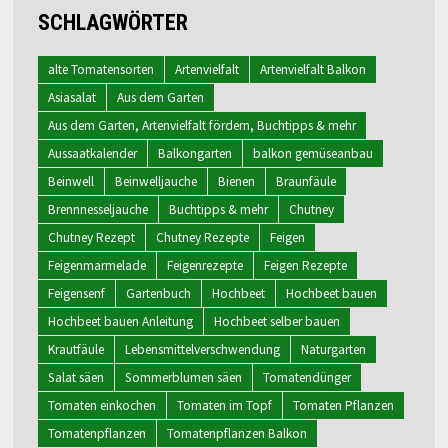
SCHLAGWÖRTER
alte Tomatensorten
Artenvielfalt
Artenvielfalt Balkon
Asiasalat
Aus dem Garten
Aus dem Garten, Artenvielfalt fördern, Buchtipps & mehr
Aussaatkalender
Balkongarten
balkon gemüseanbau
Beinwell
Beinwelljauche
Bienen
Braunfäule
Brennnesseljauche
Buchtipps & mehr
Chutney
Chutney Rezept
Chutney Rezepte
Feigen
Feigenmarmelade
Feigenrezepte
Feigen Rezepte
Feigensenf
Gartenbuch
Hochbeet
Hochbeet bauen
Hochbeet bauen Anleitung
Hochbeet selber bauen
Krautfäule
Lebensmittelverschwendung
Naturgarten
Salat säen
Sommerblumen säen
Tomatendünger
Tomaten einkochen
Tomaten im Topf
Tomaten Pflanzen
Tomatenpflanzen
Tomatenpflanzen Balkon