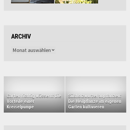
ARCHIV
Archiv
Garten richtig wässern: Die
Süßholzwurzel anpflanzen:
Vorteile einer
Die Heilpflanze im eigenen
Kreiselpumpe
Garten kultivieren