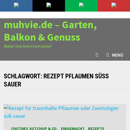
Zurück
8. August 2026
zum
Inhalt
muhvie.de – Garten,
Balkon & Genuss
(Natur-)Gärtnern kann jeder!
MENÜ
SCHLAGWORT:
REZEPT PFLAUMEN SÜSS S
AUER
CHUTNEY, KETCHUP & CO.
/
EINGEMACHT
/
REZEPTE