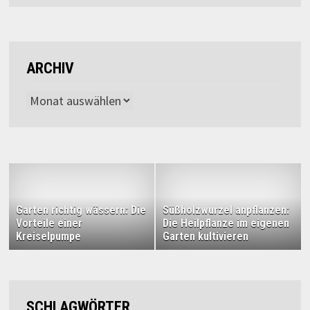
ARCHIV
Archiv
Garten richtig wässern: Die
Süßholzwurzel anpflanzen:
Vorteile einer
Die Heilpflanze im eigenen
Kreiselpumpe
Garten kultivieren
SCHLAGWÖRTER