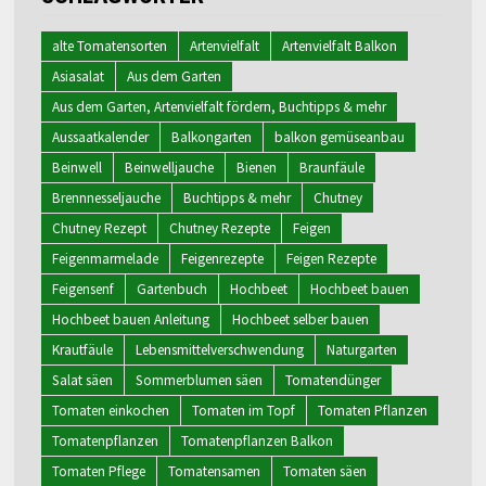
alte Tomatensorten
Artenvielfalt
Artenvielfalt Balkon
Asiasalat
Aus dem Garten
Aus dem Garten, Artenvielfalt fördern, Buchtipps & mehr
Aussaatkalender
Balkongarten
balkon gemüseanbau
Beinwell
Beinwelljauche
Bienen
Braunfäule
Brennnesseljauche
Buchtipps & mehr
Chutney
Chutney Rezept
Chutney Rezepte
Feigen
Feigenmarmelade
Feigenrezepte
Feigen Rezepte
Feigensenf
Gartenbuch
Hochbeet
Hochbeet bauen
Hochbeet bauen Anleitung
Hochbeet selber bauen
Krautfäule
Lebensmittelverschwendung
Naturgarten
Salat säen
Sommerblumen säen
Tomatendünger
Tomaten einkochen
Tomaten im Topf
Tomaten Pflanzen
Tomatenpflanzen
Tomatenpflanzen Balkon
Tomaten Pflege
Tomatensamen
Tomaten säen