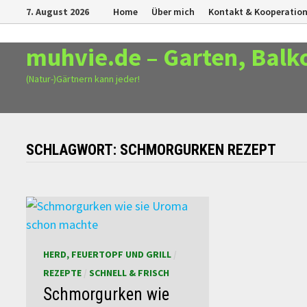
Zurück
7. August 2026
Home
Über mich
Kontakt & Kooperatio
zum
Inhalt
muhvie.de – Garten, Balk
(Natur-)Gärtnern kann jeder!
SCHLAGWORT:
SCHMORGURKEN REZEPT
HERD, FEUERTOPF UND GRILL
/
REZEPTE
/
SCHNELL & FRISCH
Schmorgurken wie