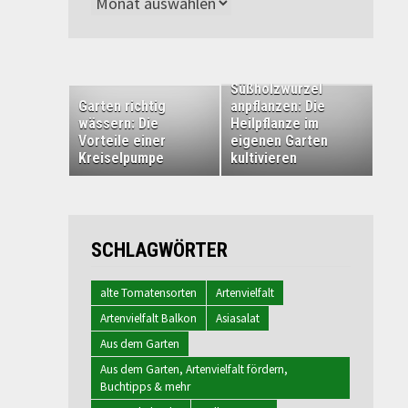
Archiv
Süßholzwurzel
Garten richtig
anpflanzen: Die
wässern: Die
Heilpflanze im
Vorteile einer
eigenen Garten
Kreiselpumpe
kultivieren
SCHLAGWÖRTER
alte Tomatensorten
Artenvielfalt
Artenvielfalt Balkon
Asiasalat
Aus dem Garten
Aus dem Garten, Artenvielfalt fördern,
Buchtipps & mehr