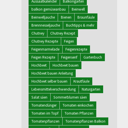
Aussaatkalender
Balkongarten
balkon gemüseanbau
Beinwell
Beinwelljauche
Bienen
Braunfäule
Brennnesseljauche
Buchtipps & mehr
Chutney
Chutney Rezept
Chutney Rezepte
Feigen
Feigenmarmelade
Feigenrezepte
Feigen Rezepte
Feigensenf
Gartenbuch
Hochbeet
Hochbeet bauen
Hochbeet bauen Anleitung
Hochbeet selber bauen
Krautfäule
Lebensmittelverschwendung
Naturgarten
Salat säen
Sommerblumen säen
Tomatendünger
Tomaten einkochen
Tomaten im Topf
Tomaten Pflanzen
Tomatenpflanzen
Tomatenpflanzen Balkon