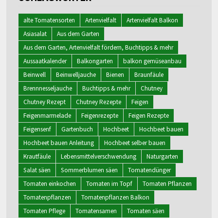
alte Tomatensorten
Artenvielfalt
Artenvielfalt Balkon
Asiasalat
Aus dem Garten
Aus dem Garten, Artenvielfalt fördern, Buchtipps & mehr
Aussaatkalender
Balkongarten
balkon gemüseanbau
Beinwell
Beinwelljauche
Bienen
Braunfäule
Brennnesseljauche
Buchtipps & mehr
Chutney
Chutney Rezept
Chutney Rezepte
Feigen
Feigenmarmelade
Feigenrezepte
Feigen Rezepte
Feigensenf
Gartenbuch
Hochbeet
Hochbeet bauen
Hochbeet bauen Anleitung
Hochbeet selber bauen
Krautfäule
Lebensmittelverschwendung
Naturgarten
Salat säen
Sommerblumen säen
Tomatendünger
Tomaten einkochen
Tomaten im Topf
Tomaten Pflanzen
Tomatenpflanzen
Tomatenpflanzen Balkon
Tomaten Pflege
Tomatensamen
Tomaten säen