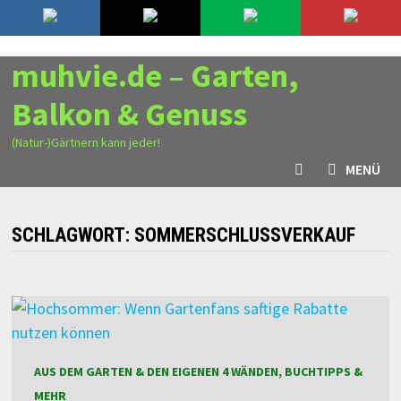
Zurück
6. August 2026
zum
Inhalt
muhvie.de – Garten,
Balkon & Genuss
(Natur-)Gärtnern kann jeder!
MENÜ
SCHLAGWORT:
SOMMERSCHLUSSVERKAUF
AUS DEM GARTEN & DEN EIGENEN 4 WÄNDEN, BUCHTIPPS &
MEHR