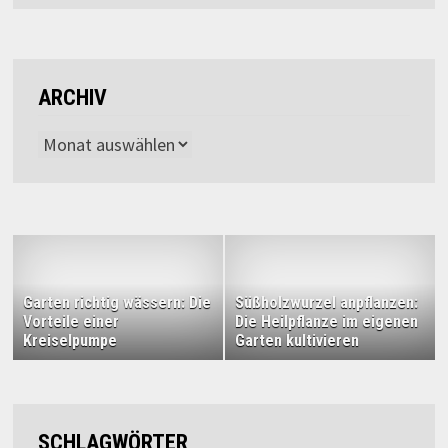
ARCHIV
Archiv
Garten richtig wässern: Die
Süßholzwurzel anpflanzen:
Vorteile einer
Die Heilpflanze im eigenen
Kreiselpumpe
Garten kultivieren
SCHLAGWÖRTER