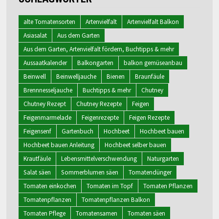
alte Tomatensorten
Artenvielfalt
Artenvielfalt Balkon
Asiasalat
Aus dem Garten
Aus dem Garten, Artenvielfalt fördern, Buchtipps & mehr
Aussaatkalender
Balkongarten
balkon gemüseanbau
Beinwell
Beinwelljauche
Bienen
Braunfäule
Brennnesseljauche
Buchtipps & mehr
Chutney
Chutney Rezept
Chutney Rezepte
Feigen
Feigenmarmelade
Feigenrezepte
Feigen Rezepte
Feigensenf
Gartenbuch
Hochbeet
Hochbeet bauen
Hochbeet bauen Anleitung
Hochbeet selber bauen
Krautfäule
Lebensmittelverschwendung
Naturgarten
Salat säen
Sommerblumen säen
Tomatendünger
Tomaten einkochen
Tomaten im Topf
Tomaten Pflanzen
Tomatenpflanzen
Tomatenpflanzen Balkon
Tomaten Pflege
Tomatensamen
Tomaten säen