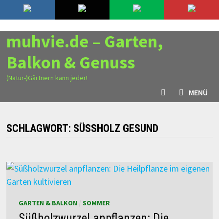
Zurück
10. August 2026
zum
Inhalt
muhvie.de – Garten,
Balkon & Genuss
(Natur-)Gärtnern kann jeder!
MENÜ
SCHLAGWORT:
SÜSSHOLZ GESUND
GARTEN & BALKON
/
SOMMER
Süßholzwurzel anpflanzen: Die