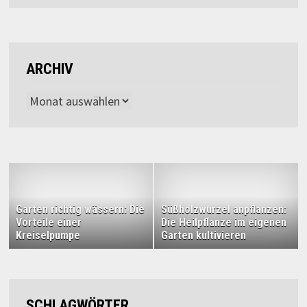
ARCHIV
Archiv
Garten richtig wässern: Die
Süßholzwurzel anpflanzen:
Vorteile einer
Die Heilpflanze im eigenen
Kreiselpumpe
Garten kultivieren
SCHLAGWÖRTER