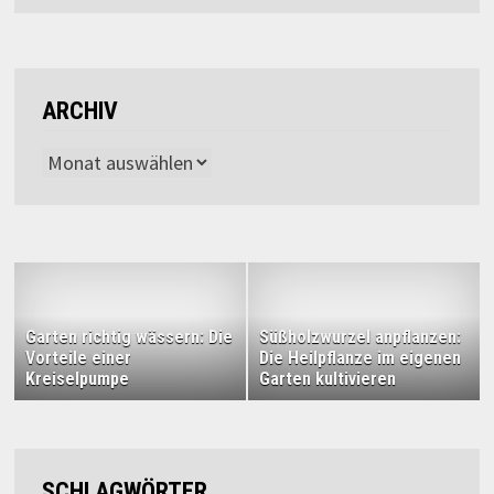
ARCHIV
Archiv
Garten richtig wässern: Die
Süßholzwurzel anpflanzen:
Vorteile einer
Die Heilpflanze im eigenen
Kreiselpumpe
Garten kultivieren
SCHLAGWÖRTER