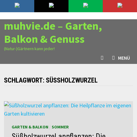
Zurück
7. August 2026
zum
Inhalt
muhvie.de – Garten,
Balkon & Genuss
(Natur-)Gärtnern kann jeder!
MENÜ
SCHLAGWORT:
SÜSSHOLZWURZEL
GARTEN & BALKON
/
SOMMER
Süßholzwurzel anpflanzen: Die