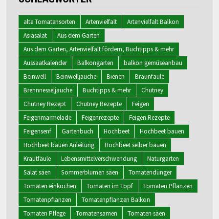
alte Tomatensorten
Artenvielfalt
Artenvielfalt Balkon
Asiasalat
Aus dem Garten
Aus dem Garten, Artenvielfalt fördern, Buchtipps & mehr
Aussaatkalender
Balkongarten
balkon gemüseanbau
Beinwell
Beinwelljauche
Bienen
Braunfäule
Brennnesseljauche
Buchtipps & mehr
Chutney
Chutney Rezept
Chutney Rezepte
Feigen
Feigenmarmelade
Feigenrezepte
Feigen Rezepte
Feigensenf
Gartenbuch
Hochbeet
Hochbeet bauen
Hochbeet bauen Anleitung
Hochbeet selber bauen
Krautfäule
Lebensmittelverschwendung
Naturgarten
Salat säen
Sommerblumen säen
Tomatendünger
Tomaten einkochen
Tomaten im Topf
Tomaten Pflanzen
Tomatenpflanzen
Tomatenpflanzen Balkon
Tomaten Pflege
Tomatensamen
Tomaten säen