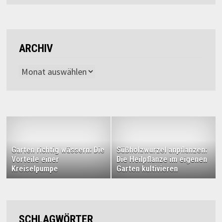
ARCHIV
Archiv
Garten richtig wässern: Die
Süßholzwurzel anpflanzen:
Vorteile einer
Die Heilpflanze im eigenen
Kreiselpumpe
Garten kultivieren
SCHLAGWÖRTER