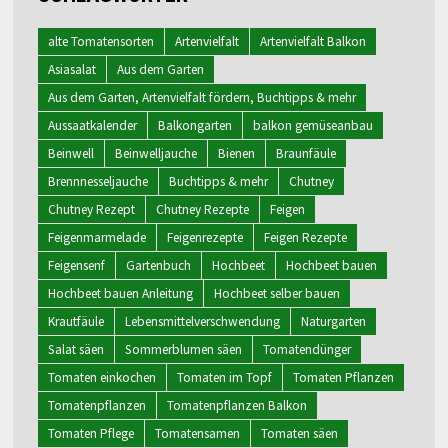
alte Tomatensorten
Artenvielfalt
Artenvielfalt Balkon
Asiasalat
Aus dem Garten
Aus dem Garten, Artenvielfalt fördern, Buchtipps & mehr
Aussaatkalender
Balkongarten
balkon gemüseanbau
Beinwell
Beinwelljauche
Bienen
Braunfäule
Brennnesseljauche
Buchtipps & mehr
Chutney
Chutney Rezept
Chutney Rezepte
Feigen
Feigenmarmelade
Feigenrezepte
Feigen Rezepte
Feigensenf
Gartenbuch
Hochbeet
Hochbeet bauen
Hochbeet bauen Anleitung
Hochbeet selber bauen
Krautfäule
Lebensmittelverschwendung
Naturgarten
Salat säen
Sommerblumen säen
Tomatendünger
Tomaten einkochen
Tomaten im Topf
Tomaten Pflanzen
Tomatenpflanzen
Tomatenpflanzen Balkon
Tomaten Pflege
Tomatensamen
Tomaten säen