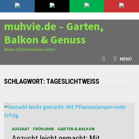
Zurück
7. August 2026
zum
Inhalt
muhvie.de – Garten,
Balkon & Genuss
(Natur-)Gärtnern kann jeder!
MENÜ
SCHLAGWORT:
TAGESLICHTWEISS
AUSSAAT
/
FRÜHJAHR
/
GARTEN & BALKON
Anzucht leicht gemacht: Mit