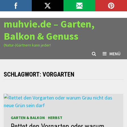
Zurück
8. August 2026
zum
Inhalt
muhvie.de – Garten,
Balkon & Genuss
(Natur-)Gärtnern kann jeder!
MENÜ
SCHLAGWORT:
VORGARTEN
GARTEN & BALKON
/
HERBST
Rettet den Vorgarten oder warum