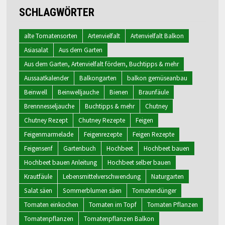
SCHLAGWÖRTER
alte Tomatensorten
Artenvielfalt
Artenvielfalt Balkon
Asiasalat
Aus dem Garten
Aus dem Garten, Artenvielfalt fördern, Buchtipps & mehr
Aussaatkalender
Balkongarten
balkon gemüseanbau
Beinwell
Beinwelljauche
Bienen
Braunfäule
Brennnesseljauche
Buchtipps & mehr
Chutney
Chutney Rezept
Chutney Rezepte
Feigen
Feigenmarmelade
Feigenrezepte
Feigen Rezepte
Feigensenf
Gartenbuch
Hochbeet
Hochbeet bauen
Hochbeet bauen Anleitung
Hochbeet selber bauen
Krautfäule
Lebensmittelverschwendung
Naturgarten
Salat säen
Sommerblumen säen
Tomatendünger
Tomaten einkochen
Tomaten im Topf
Tomaten Pflanzen
Tomatenpflanzen
Tomatenpflanzen Balkon