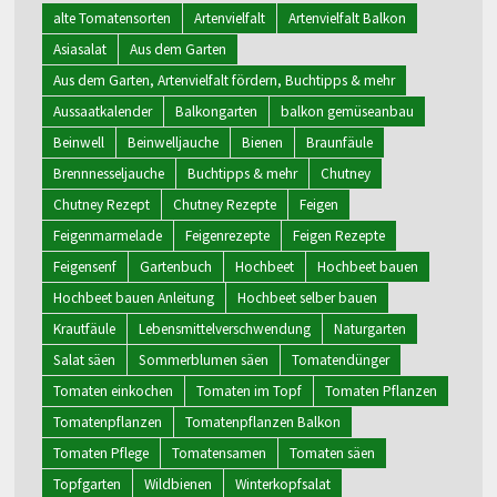
alte Tomatensorten
Artenvielfalt
Artenvielfalt Balkon
Asiasalat
Aus dem Garten
Aus dem Garten, Artenvielfalt fördern, Buchtipps & mehr
Aussaatkalender
Balkongarten
balkon gemüseanbau
Beinwell
Beinwelljauche
Bienen
Braunfäule
Brennnesseljauche
Buchtipps & mehr
Chutney
Chutney Rezept
Chutney Rezepte
Feigen
Feigenmarmelade
Feigenrezepte
Feigen Rezepte
Feigensenf
Gartenbuch
Hochbeet
Hochbeet bauen
Hochbeet bauen Anleitung
Hochbeet selber bauen
Krautfäule
Lebensmittelverschwendung
Naturgarten
Salat säen
Sommerblumen säen
Tomatendünger
Tomaten einkochen
Tomaten im Topf
Tomaten Pflanzen
Tomatenpflanzen
Tomatenpflanzen Balkon
Tomaten Pflege
Tomatensamen
Tomaten säen
Topfgarten
Wildbienen
Winterkopfsalat