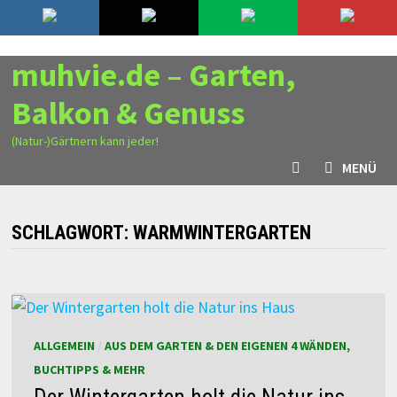
Zurück
6. August 2026
zum
Inhalt
muhvie.de – Garten,
Balkon & Genuss
(Natur-)Gärtnern kann jeder!
MENÜ
SCHLAGWORT:
WARMWINTERGARTEN
ALLGEMEIN
/
AUS DEM GARTEN & DEN EIGENEN 4 WÄNDEN,
BUCHTIPPS & MEHR