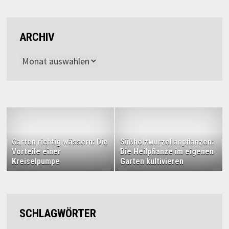
ARCHIV
Archiv
Garten richtig wässern: Die
Süßholzwurzel anpflanzen:
Vorteile einer
Die Heilpflanze im eigenen
Kreiselpumpe
Garten kultivieren
SCHLAGWÖRTER