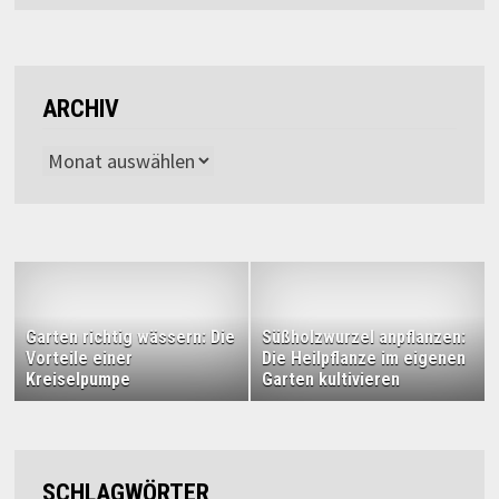
ARCHIV
Archiv
Garten richtig wässern: Die
Süßholzwurzel anpflanzen:
Vorteile einer
Die Heilpflanze im eigenen
Kreiselpumpe
Garten kultivieren
SCHLAGWÖRTER