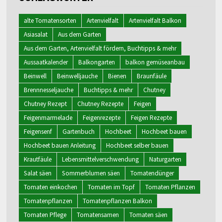
alte Tomatensorten
Artenvielfalt
Artenvielfalt Balkon
Asiasalat
Aus dem Garten
Aus dem Garten, Artenvielfalt fördern, Buchtipps & mehr
Aussaatkalender
Balkongarten
balkon gemüseanbau
Beinwell
Beinwelljauche
Bienen
Braunfäule
Brennnesseljauche
Buchtipps & mehr
Chutney
Chutney Rezept
Chutney Rezepte
Feigen
Feigenmarmelade
Feigenrezepte
Feigen Rezepte
Feigensenf
Gartenbuch
Hochbeet
Hochbeet bauen
Hochbeet bauen Anleitung
Hochbeet selber bauen
Krautfäule
Lebensmittelverschwendung
Naturgarten
Salat säen
Sommerblumen säen
Tomatendünger
Tomaten einkochen
Tomaten im Topf
Tomaten Pflanzen
Tomatenpflanzen
Tomatenpflanzen Balkon
Tomaten Pflege
Tomatensamen
Tomaten säen