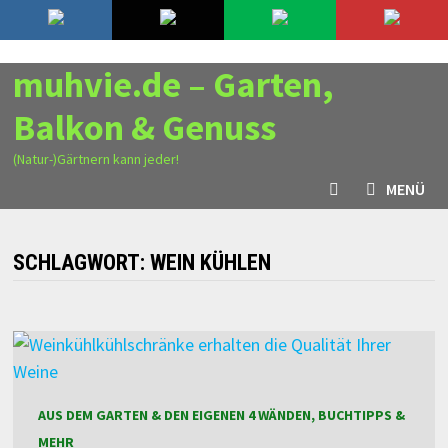
Zurück
7. August 2026
zum
Inhalt
muhvie.de – Garten,
Balkon & Genuss
(Natur-)Gärtnern kann jeder!
MENÜ
SCHLAGWORT:
WEIN KÜHLEN
AUS DEM GARTEN & DEN EIGENEN 4 WÄNDEN, BUCHTIPPS &
MEHR