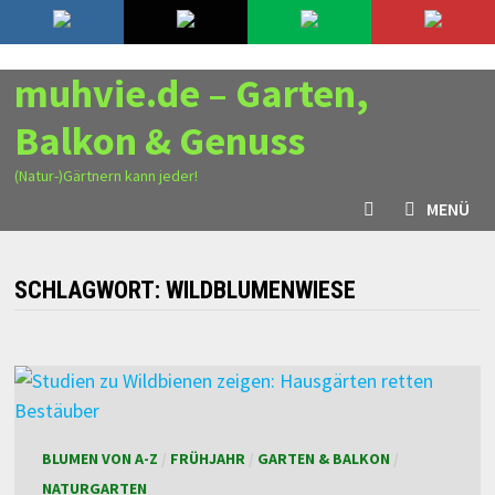
Zurück
9. August 2026
zum
Inhalt
muhvie.de – Garten,
Balkon & Genuss
(Natur-)Gärtnern kann jeder!
MENÜ
SCHLAGWORT:
WILDBLUMENWIESE
BLUMEN VON A-Z
/
FRÜHJAHR
/
GARTEN & BALKON
/
NATURGARTEN