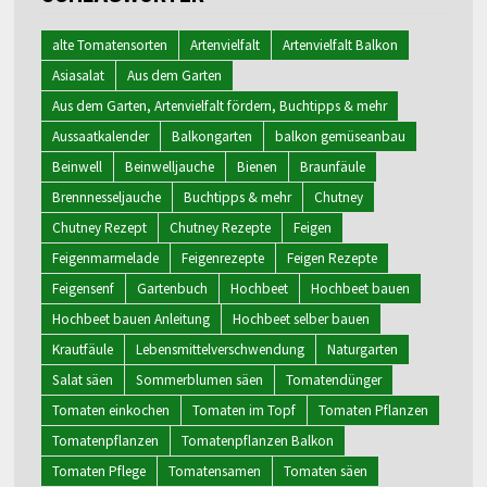
alte Tomatensorten
Artenvielfalt
Artenvielfalt Balkon
Asiasalat
Aus dem Garten
Aus dem Garten, Artenvielfalt fördern, Buchtipps & mehr
Aussaatkalender
Balkongarten
balkon gemüseanbau
Beinwell
Beinwelljauche
Bienen
Braunfäule
Brennnesseljauche
Buchtipps & mehr
Chutney
Chutney Rezept
Chutney Rezepte
Feigen
Feigenmarmelade
Feigenrezepte
Feigen Rezepte
Feigensenf
Gartenbuch
Hochbeet
Hochbeet bauen
Hochbeet bauen Anleitung
Hochbeet selber bauen
Krautfäule
Lebensmittelverschwendung
Naturgarten
Salat säen
Sommerblumen säen
Tomatendünger
Tomaten einkochen
Tomaten im Topf
Tomaten Pflanzen
Tomatenpflanzen
Tomatenpflanzen Balkon
Tomaten Pflege
Tomatensamen
Tomaten säen