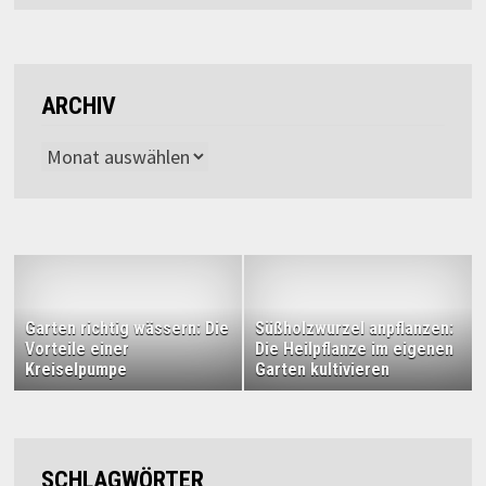
ARCHIV
Archiv
Garten richtig wässern: Die
Süßholzwurzel anpflanzen:
Vorteile einer
Die Heilpflanze im eigenen
Kreiselpumpe
Garten kultivieren
SCHLAGWÖRTER