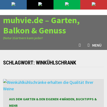
Zurück
8. August 2026
zum
Inhalt
muhvie.de – Garten,
Balkon & Genuss
(Natur-)Gärtnern kann jeder!
MENÜ
SCHLAGWORT:
WINKÜHLSCHRANK
AUS DEM GARTEN & DEN EIGENEN 4 WÄNDEN, BUCHTIPPS &
MEHR