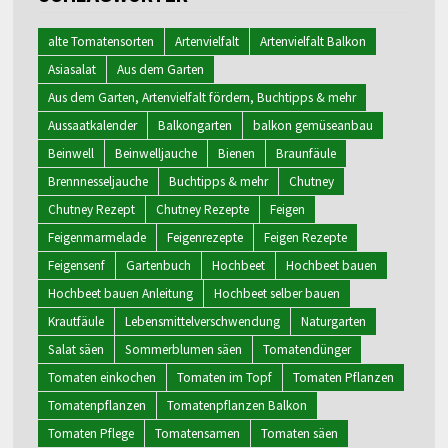
alte Tomatensorten
Artenvielfalt
Artenvielfalt Balkon
Asiasalat
Aus dem Garten
Aus dem Garten, Artenvielfalt fördern, Buchtipps & mehr
Aussaatkalender
Balkongarten
balkon gemüseanbau
Beinwell
Beinwelljauche
Bienen
Braunfäule
Brennnesseljauche
Buchtipps & mehr
Chutney
Chutney Rezept
Chutney Rezepte
Feigen
Feigenmarmelade
Feigenrezepte
Feigen Rezepte
Feigensenf
Gartenbuch
Hochbeet
Hochbeet bauen
Hochbeet bauen Anleitung
Hochbeet selber bauen
Krautfäule
Lebensmittelverschwendung
Naturgarten
Salat säen
Sommerblumen säen
Tomatendünger
Tomaten einkochen
Tomaten im Topf
Tomaten Pflanzen
Tomatenpflanzen
Tomatenpflanzen Balkon
Tomaten Pflege
Tomatensamen
Tomaten säen