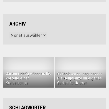
ARCHIV
Archiv
Garten richtig wässern: Die
Süßholzwurzel anpflanzen:
Vorteile einer
Die Heilpflanze im eigenen
Kreiselpumpe
Garten kultivieren
SCHLAGWÖRTER