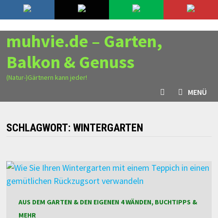
Zurück
9. August 2026
zum
Inhalt
muhvie.de – Garten,
Balkon & Genuss
(Natur-)Gärtnern kann jeder!
MENÜ
SCHLAGWORT:
WINTERGARTEN
AUS DEM GARTEN & DEN EIGENEN 4 WÄNDEN, BUCHTIPPS &
MEHR