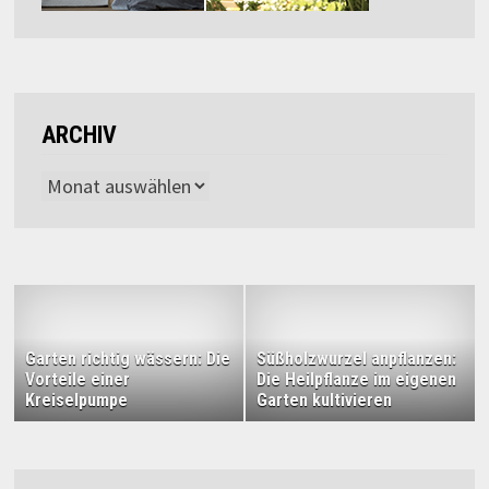
ARCHIV
Archiv
Garten richtig wässern: Die
Süßholzwurzel anpflanzen:
Vorteile einer
Die Heilpflanze im eigenen
Kreiselpumpe
Garten kultivieren