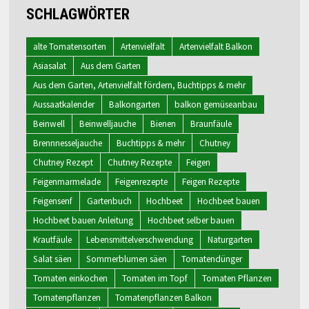
SCHLAGWÖRTER
alte Tomatensorten
Artenvielfalt
Artenvielfalt Balkon
Asiasalat
Aus dem Garten
Aus dem Garten, Artenvielfalt fördern, Buchtipps & mehr
Aussaatkalender
Balkongarten
balkon gemüseanbau
Beinwell
Beinwelljauche
Bienen
Braunfäule
Brennnesseljauche
Buchtipps & mehr
Chutney
Chutney Rezept
Chutney Rezepte
Feigen
Feigenmarmelade
Feigenrezepte
Feigen Rezepte
Feigensenf
Gartenbuch
Hochbeet
Hochbeet bauen
Hochbeet bauen Anleitung
Hochbeet selber bauen
Krautfäule
Lebensmittelverschwendung
Naturgarten
Salat säen
Sommerblumen säen
Tomatendünger
Tomaten einkochen
Tomaten im Topf
Tomaten Pflanzen
Tomatenpflanzen
Tomatenpflanzen Balkon