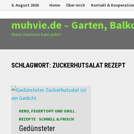
Zurück
6. August 2026
Home
Über mich
Kontakt & Kooperatio
zum
Inhalt
muhvie.de – Garten, Balk
(Natur-)Gärtnern kann jeder!
SCHLAGWORT:
ZUCKERHUTSALAT REZEPT
HERD, FEUERTOPF UND GRILL
/
REZEPTE
/
SCHNELL & FRISCH
Gedünsteter