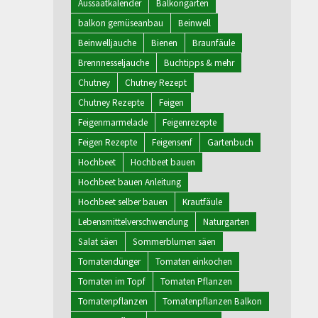
Aussaatkalender
Balkongarten
balkon gemüseanbau
Beinwell
Beinwelljauche
Bienen
Braunfäule
Brennnesseljauche
Buchtipps & mehr
Chutney
Chutney Rezept
Chutney Rezepte
Feigen
Feigenmarmelade
Feigenrezepte
Feigen Rezepte
Feigensenf
Gartenbuch
Hochbeet
Hochbeet bauen
Hochbeet bauen Anleitung
Hochbeet selber bauen
Krautfäule
Lebensmittelverschwendung
Naturgarten
Salat säen
Sommerblumen säen
Tomatendünger
Tomaten einkochen
Tomaten im Topf
Tomaten Pflanzen
Tomatenpflanzen
Tomatenpflanzen Balkon