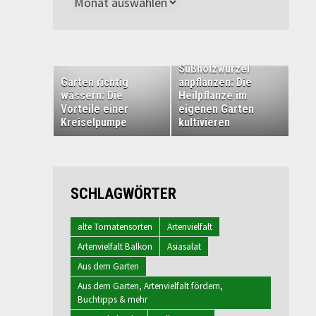
Archiv
Süßholzwurzel
Garten richtig
anpflanzen: Die
wässern: Die
Heilpflanze im
Vorteile einer
eigenen Garten
Kreiselpumpe
kultivieren
SCHLAGWÖRTER
alte Tomatensorten
Artenvielfalt
Artenvielfalt Balkon
Asiasalat
Aus dem Garten
Aus dem Garten, Artenvielfalt fördern,
Buchtipps & mehr