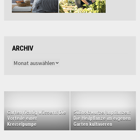
ARCHIV
Archiv
Garten richtig wässern: Die
Süßholzwurzel anpflanzen:
Vorteile einer
Die Heilpflanze im eigenen
Kreiselpumpe
Garten kultivieren