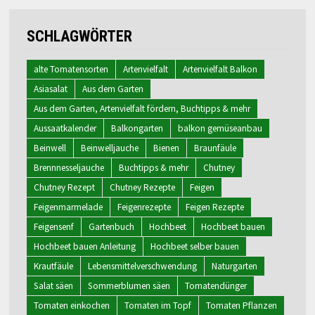
SCHLAGWÖRTER
alte Tomatensorten
Artenvielfalt
Artenvielfalt Balkon
Asiasalat
Aus dem Garten
Aus dem Garten, Artenvielfalt fördern, Buchtipps & mehr
Aussaatkalender
Balkongarten
balkon gemüseanbau
Beinwell
Beinwelljauche
Bienen
Braunfäule
Brennnesseljauche
Buchtipps & mehr
Chutney
Chutney Rezept
Chutney Rezepte
Feigen
Feigenmarmelade
Feigenrezepte
Feigen Rezepte
Feigensenf
Gartenbuch
Hochbeet
Hochbeet bauen
Hochbeet bauen Anleitung
Hochbeet selber bauen
Krautfäule
Lebensmittelverschwendung
Naturgarten
Salat säen
Sommerblumen säen
Tomatendünger
Tomaten einkochen
Tomaten im Topf
Tomaten Pflanzen