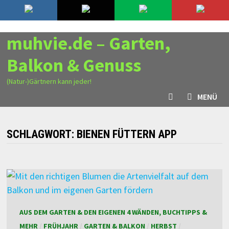
Zurück
7. August 2026
zum
Inhalt
muhvie.de – Garten,
Balkon & Genuss
(Natur-)Gärtnern kann jeder!
MENÜ
SCHLAGWORT:
BIENEN FÜTTERN APP
AUS DEM GARTEN & DEN EIGENEN 4 WÄNDEN, BUCHTIPPS &
MEHR
/
FRÜHJAHR
/
GARTEN & BALKON
/
HERBST
/