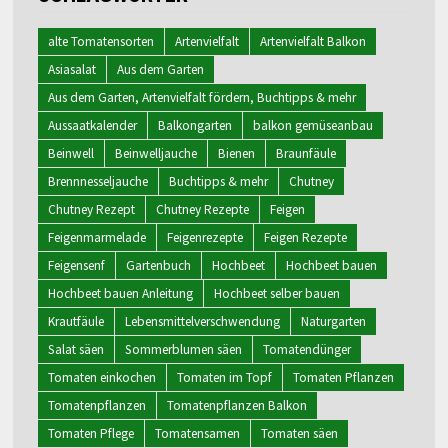
alte Tomatensorten
Artenvielfalt
Artenvielfalt Balkon
Asiasalat
Aus dem Garten
Aus dem Garten, Artenvielfalt fördern, Buchtipps & mehr
Aussaatkalender
Balkongarten
balkon gemüseanbau
Beinwell
Beinwelljauche
Bienen
Braunfäule
Brennnesseljauche
Buchtipps & mehr
Chutney
Chutney Rezept
Chutney Rezepte
Feigen
Feigenmarmelade
Feigenrezepte
Feigen Rezepte
Feigensenf
Gartenbuch
Hochbeet
Hochbeet bauen
Hochbeet bauen Anleitung
Hochbeet selber bauen
Krautfäule
Lebensmittelverschwendung
Naturgarten
Salat säen
Sommerblumen säen
Tomatendünger
Tomaten einkochen
Tomaten im Topf
Tomaten Pflanzen
Tomatenpflanzen
Tomatenpflanzen Balkon
Tomaten Pflege
Tomatensamen
Tomaten säen