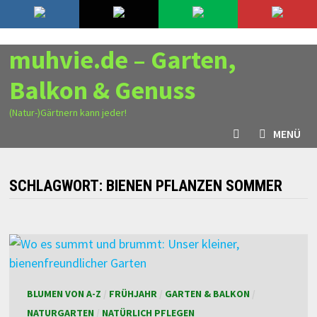
Zurück
7. August 2026
zum
Inhalt
muhvie.de – Garten,
Balkon & Genuss
(Natur-)Gärtnern kann jeder!
MENÜ
SCHLAGWORT:
BIENEN PFLANZEN SOMMER
BLUMEN VON A-Z
/
FRÜHJAHR
/
GARTEN & BALKON
/
NATURGARTEN
/
NATÜRLICH PFLEGEN