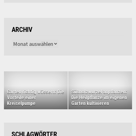
ARCHIV
Archiv
Garten richtig wässern: Die
Süßholzwurzel anpflanzen:
Vorteile einer
Die Heilpflanze im eigenen
Kreiselpumpe
Garten kultivieren
SCHLAGWÖRTER