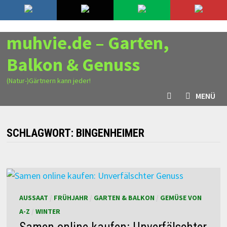
Zurück
7. August 2026
zum
Inhalt
muhvie.de – Garten,
Balkon & Genuss
(Natur-)Gärtnern kann jeder!
MENÜ
SCHLAGWORT:
BINGENHEIMER
AUSSAAT
/
FRÜHJAHR
/
GARTEN & BALKON
/
GEMÜSE VON
A-Z
/
WINTER