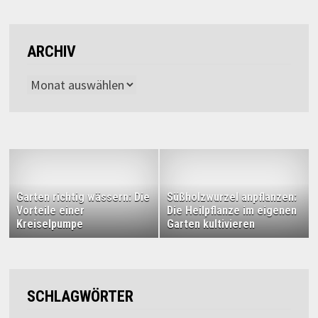
ARCHIV
Archiv
Garten richtig wässern: Die
Süßholzwurzel anpflanzen:
Vorteile einer
Die Heilpflanze im eigenen
Kreiselpumpe
Garten kultivieren
SCHLAGWÖRTER