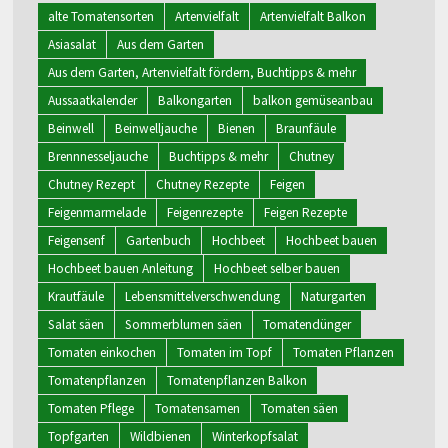
alte Tomatensorten
Artenvielfalt
Artenvielfalt Balkon
Asiasalat
Aus dem Garten
Aus dem Garten, Artenvielfalt fördern, Buchtipps & mehr
Aussaatkalender
Balkongarten
balkon gemüseanbau
Beinwell
Beinwelljauche
Bienen
Braunfäule
Brennnesseljauche
Buchtipps & mehr
Chutney
Chutney Rezept
Chutney Rezepte
Feigen
Feigenmarmelade
Feigenrezepte
Feigen Rezepte
Feigensenf
Gartenbuch
Hochbeet
Hochbeet bauen
Hochbeet bauen Anleitung
Hochbeet selber bauen
Krautfäule
Lebensmittelverschwendung
Naturgarten
Salat säen
Sommerblumen säen
Tomatendünger
Tomaten einkochen
Tomaten im Topf
Tomaten Pflanzen
Tomatenpflanzen
Tomatenpflanzen Balkon
Tomaten Pflege
Tomatensamen
Tomaten säen
Topfgarten
Wildbienen
Winterkopfsalat