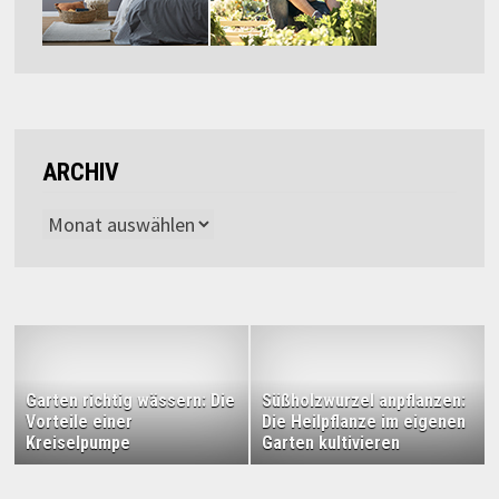
ARCHIV
Archiv
Garten richtig wässern: Die
Süßholzwurzel anpflanzen:
Vorteile einer
Die Heilpflanze im eigenen
Kreiselpumpe
Garten kultivieren