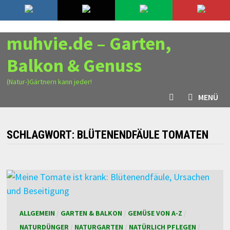
Zurück
9. August 2026
zum
Inhalt
muhvie.de – Garten,
Balkon & Genuss
(Natur-)Gärtnern kann jeder!
MENÜ
SCHLAGWORT:
BLÜTENENDFÄULE TOMATEN
ALLGEMEIN
/
GARTEN & BALKON
/
GEMÜSE VON A-Z
/
NATURDÜNGER
/
NATURGARTEN
/
NATÜRLICH PFLEGEN
/