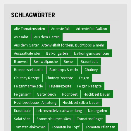
SCHLAGWÖRTER
alte Tomatensorten
Artenvielfalt
Artenvielfalt Balkon
Asiasalat
Aus dem Garten
Aus dem Garten, Artenvielfalt fördern, Buchtipps & mehr
Aussaatkalender
Balkongarten
balkon gemüseanbau
Beinwell
Beinwelljauche
Bienen
Braunfäule
Brennnesseljauche
Buchtipps & mehr
Chutney
Chutney Rezept
Chutney Rezepte
Feigen
Feigenmarmelade
Feigenrezepte
Feigen Rezepte
Feigensenf
Gartenbuch
Hochbeet
Hochbeet bauen
Hochbeet bauen Anleitung
Hochbeet selber bauen
Krautfäule
Lebensmittelverschwendung
Naturgarten
Salat säen
Sommerblumen säen
Tomatendünger
Tomaten einkochen
Tomaten im Topf
Tomaten Pflanzen