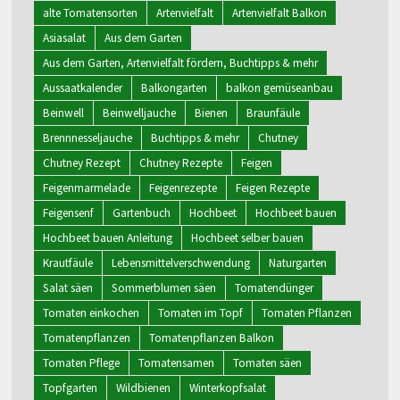
alte Tomatensorten
Artenvielfalt
Artenvielfalt Balkon
Asiasalat
Aus dem Garten
Aus dem Garten, Artenvielfalt fördern, Buchtipps & mehr
Aussaatkalender
Balkongarten
balkon gemüseanbau
Beinwell
Beinwelljauche
Bienen
Braunfäule
Brennnesseljauche
Buchtipps & mehr
Chutney
Chutney Rezept
Chutney Rezepte
Feigen
Feigenmarmelade
Feigenrezepte
Feigen Rezepte
Feigensenf
Gartenbuch
Hochbeet
Hochbeet bauen
Hochbeet bauen Anleitung
Hochbeet selber bauen
Krautfäule
Lebensmittelverschwendung
Naturgarten
Salat säen
Sommerblumen säen
Tomatendünger
Tomaten einkochen
Tomaten im Topf
Tomaten Pflanzen
Tomatenpflanzen
Tomatenpflanzen Balkon
Tomaten Pflege
Tomatensamen
Tomaten säen
Topfgarten
Wildbienen
Winterkopfsalat