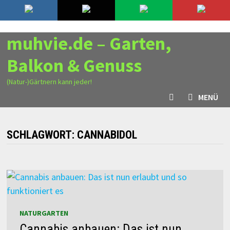
Zurück
9. August 2026
zum
Inhalt
muhvie.de – Garten,
Balkon & Genuss
(Natur-)Gärtnern kann jeder!
MENÜ
SCHLAGWORT:
CANNABIDOL
NATURGARTEN
Cannabis anbauen: Das ist nun