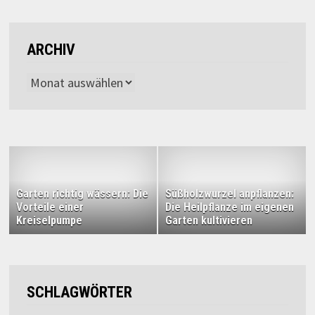
ARCHIV
Archiv
Garten richtig wässern: Die
Süßholzwurzel anpflanzen:
Vorteile einer
Die Heilpflanze im eigenen
Kreiselpumpe
Garten kultivieren
SCHLAGWÖRTER