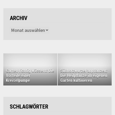
ARCHIV
Archiv
Garten richtig wässern: Die
Süßholzwurzel anpflanzen:
Vorteile einer
Die Heilpflanze im eigenen
Kreiselpumpe
Garten kultivieren
SCHLAGWÖRTER