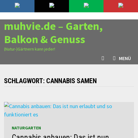
Zurück
7. August 2026
zum
Inhalt
muhvie.de – Garten,
Balkon & Genuss
(Natur-)Gärtnern kann jeder!
MENÜ
SCHLAGWORT:
CANNABIS SAMEN
NATURGARTEN
Cannabis anbauen: Das ist nun