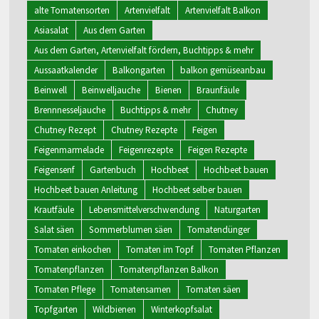
alte Tomatensorten
Artenvielfalt
Artenvielfalt Balkon
Asiasalat
Aus dem Garten
Aus dem Garten, Artenvielfalt fördern, Buchtipps & mehr
Aussaatkalender
Balkongarten
balkon gemüseanbau
Beinwell
Beinwelljauche
Bienen
Braunfäule
Brennnesseljauche
Buchtipps & mehr
Chutney
Chutney Rezept
Chutney Rezepte
Feigen
Feigenmarmelade
Feigenrezepte
Feigen Rezepte
Feigensenf
Gartenbuch
Hochbeet
Hochbeet bauen
Hochbeet bauen Anleitung
Hochbeet selber bauen
Krautfäule
Lebensmittelverschwendung
Naturgarten
Salat säen
Sommerblumen säen
Tomatendünger
Tomaten einkochen
Tomaten im Topf
Tomaten Pflanzen
Tomatenpflanzen
Tomatenpflanzen Balkon
Tomaten Pflege
Tomatensamen
Tomaten säen
Topfgarten
Wildbienen
Winterkopfsalat