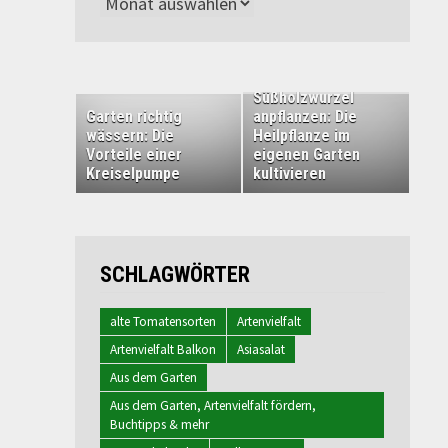
Archiv
Süßholzwurzel
Garten richtig
anpflanzen: Die
wässern: Die
Heilpflanze im
Vorteile einer
eigenen Garten
Kreiselpumpe
kultivieren
SCHLAGWÖRTER
alte Tomatensorten
Artenvielfalt
Artenvielfalt Balkon
Asiasalat
Aus dem Garten
Aus dem Garten, Artenvielfalt fördern,
Buchtipps & mehr