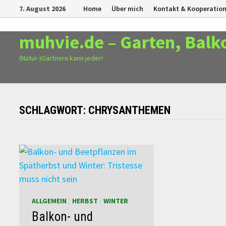
Zurück
7. August 2026
Home
Über mich
Kontakt & Kooperatio
zum
Inhalt
muhvie.de – Garten, Balk
(Natur-)Gärtnern kann jeder!
SCHLAGWORT:
CHRYSANTHEMEN
ALLGEMEIN
/
HERBST
/
WINTER
Balkon- und