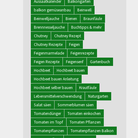
Aussaatkalender
Balkongarten
balkon gemüseanbau
Beinwell
Beinwelljauche
Bienen
Braunfäule
Brennnesseljauche
Buchtipps & mehr
Chutney
Chutney Rezept
Chutney Rezepte
Feigen
Feigenmarmelade
Feigenrezepte
Feigen Rezepte
Feigensenf
Gartenbuch
Hochbeet
Hochbeet bauen
Hochbeet bauen Anleitung
Hochbeet selber bauen
Krautfäule
Lebensmittelverschwendung
Naturgarten
Salat säen
Sommerblumen säen
Tomatendünger
Tomaten einkochen
Tomaten im Topf
Tomaten Pflanzen
Tomatenpflanzen
Tomatenpflanzen Balkon