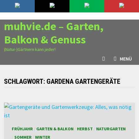
Zurück
6. August 2026
zum
Inhalt
muhvie.de – Garten,
Balkon & Genuss
(Natur-)Gärtnern kann jeder!
MENÜ
SCHLAGWORT:
GARDENA GARTENGERÄTE
FRÜHJAHR
/
GARTEN & BALKON
/
HERBST
/
NATURGARTEN
/
SOMMER
/
WINTER