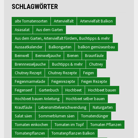
SCHLAGWÖRTER
alte Tomatensorten
Artenvielfalt
Artenvielfalt Balkon
Asiasalat
Aus dem Garten
Aus dem Garten, Artenvielfalt fördern, Buchtipps & mehr
Aussaatkalender
Balkongarten
balkon gemüseanbau
Beinwell
Beinwelljauche
Bienen
Braunfäule
Brennnesseljauche
Buchtipps & mehr
Chutney
Chutney Rezept
Chutney Rezepte
Feigen
Feigenmarmelade
Feigenrezepte
Feigen Rezepte
Feigensenf
Gartenbuch
Hochbeet
Hochbeet bauen
Hochbeet bauen Anleitung
Hochbeet selber bauen
Krautfäule
Lebensmittelverschwendung
Naturgarten
Salat säen
Sommerblumen säen
Tomatendünger
Tomaten einkochen
Tomaten im Topf
Tomaten Pflanzen
Tomatenpflanzen
Tomatenpflanzen Balkon