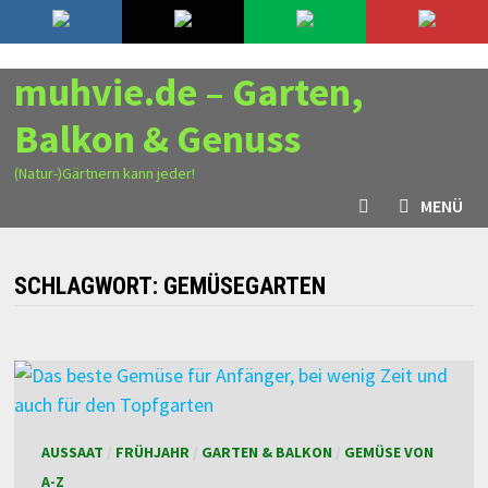
Zurück
10. August 2026
zum
Inhalt
muhvie.de – Garten,
Balkon & Genuss
(Natur-)Gärtnern kann jeder!
MENÜ
SCHLAGWORT:
GEMÜSEGARTEN
AUSSAAT
/
FRÜHJAHR
/
GARTEN & BALKON
/
GEMÜSE VON
A-Z