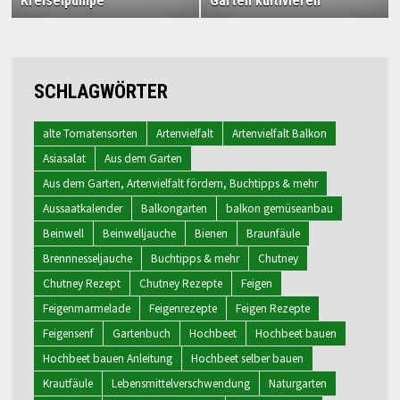
Kreiselpumpe
Garten kultivieren
SCHLAGWÖRTER
alte Tomatensorten
Artenvielfalt
Artenvielfalt Balkon
Asiasalat
Aus dem Garten
Aus dem Garten, Artenvielfalt fördern, Buchtipps & mehr
Aussaatkalender
Balkongarten
balkon gemüseanbau
Beinwell
Beinwelljauche
Bienen
Braunfäule
Brennnesseljauche
Buchtipps & mehr
Chutney
Chutney Rezept
Chutney Rezepte
Feigen
Feigenmarmelade
Feigenrezepte
Feigen Rezepte
Feigensenf
Gartenbuch
Hochbeet
Hochbeet bauen
Hochbeet bauen Anleitung
Hochbeet selber bauen
Krautfäule
Lebensmittelverschwendung
Naturgarten