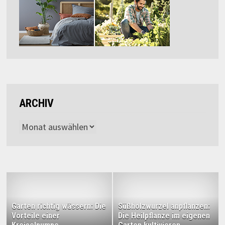
ARCHIV
Archiv
Garten richtig wässern: Die
Süßholzwurzel anpflanzen:
Vorteile einer
Die Heilpflanze im eigenen