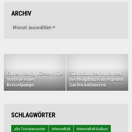
ARCHIV
Archiv
Garten richtig wässern: Die
Süßholzwurzel anpflanzen:
Vorteile einer
Die Heilpflanze im eigenen
Kreiselpumpe
Garten kultivieren
SCHLAGWÖRTER
alte Tomatensorten
Artenvielfalt
Artenvielfalt Balkon