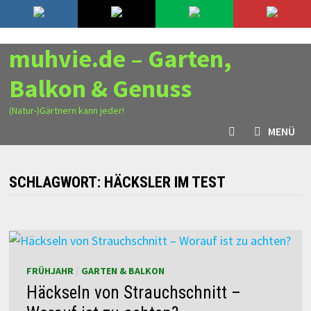
Zurück
7. August 2026
zum
Inhalt
muhvie.de – Garten,
Balkon & Genuss
(Natur-)Gärtnern kann jeder!
MENÜ
SCHLAGWORT:
HÄCKSLER IM TEST
FRÜHJAHR
/
GARTEN & BALKON
Häckseln von Strauchschnitt –