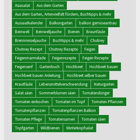
Asiasalat
Aus dem Garten
Aus dem Garten, Artenvielfalt fördern, Buchtipps & mehr
Aussaatkalender
Balkongarten
balkon gemüseanbau
Beinwell
Beinwelljauche
Bienen
Braunfäule
Brennnesseljauche
Buchtipps & mehr
Chutney
Chutney Rezept
Chutney Rezepte
Feigen
Feigenmarmelade
Feigenrezepte
Feigen Rezepte
Feigensenf
Gartenbuch
Hochbeet
Hochbeet bauen
Hochbeet bauen Anleitung
Hochbeet selber bauen
Krautfäule
Lebensmittelverschwendung
Naturgarten
Salat säen
Sommerblumen säen
Tomatendünger
Tomaten einkochen
Tomaten im Topf
Tomaten Pflanzen
Tomatenpflanzen
Tomatenpflanzen Balkon
Tomaten Pflege
Tomatensamen
Tomaten säen
Topfgarten
Wildbienen
Winterkopfsalat